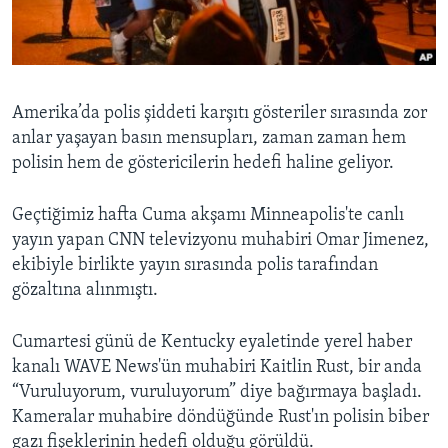
BIZI TAKIP EDIN
HAYATTAN
SANAT
Diller
Amerika’da polis şiddeti karşıtı gösteriler sırasında zor
anlar yaşayan basın mensupları, zaman zaman hem
polisin hem de göstericilerin hedefi haline geliyor.
Geçtiğimiz hafta Cuma akşamı Minneapolis'te canlı
yayın yapan CNN televizyonu muhabiri Omar Jimenez,
ekibiyle birlikte yayın sırasında polis tarafından
gözaltına alınmıştı.
Cumartesi günü de Kentucky eyaletinde yerel haber
kanalı WAVE News'ün muhabiri Kaitlin Rust, bir anda
“Vuruluyorum, vuruluyorum” diye bağırmaya başladı.
Kameralar muhabire döndüğünde Rust'ın polisin biber
gazı fişeklerinin hedefi olduğu görüldü.