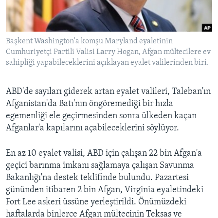
BIZI TAKIP EDIN
HAYATTAN
SANAT
Başkent Washington'a komşu Maryland eyaletinin
Cumhuriyetçi Partili Valisi Larry Hogan, Afgan mültecilere ev
Diller
sahipliği yapabileceklerini açıklayan eyalet valilerinden biri.
ABD'de sayıları giderek artan eyalet valileri, Taleban'ın
Afganistan'da Batı'nın öngöremediği bir hızla
egemenliği ele geçirmesinden sonra ülkeden kaçan
Afganlar'a kapılarını açabileceklerini söylüyor.
En az 10 eyalet valisi, ABD için çalışan 22 bin Afgan'a
geçici barınma imkanı sağlamaya çalışan Savunma
Bakanlığı'na destek teklifinde bulundu. Pazartesi
gününden itibaren 2 bin Afgan, Virginia eyaletindeki
Fort Lee askeri üssüne yerleştirildi. Önümüzdeki
haftalarda binlerce Afgan mültecinin Teksas ve