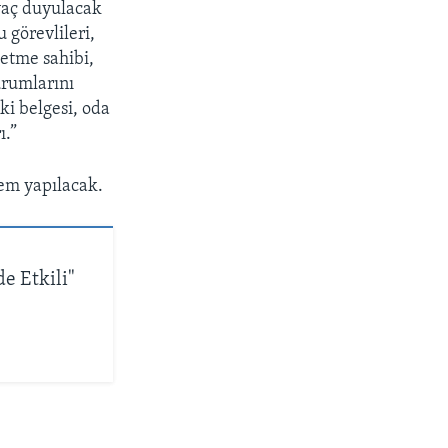
iyaç duyulacak
u görevlileri,
letme sahibi,
durumlarını
tki belgesi, oda
ı.”
lem yapılacak.
e Etkili"