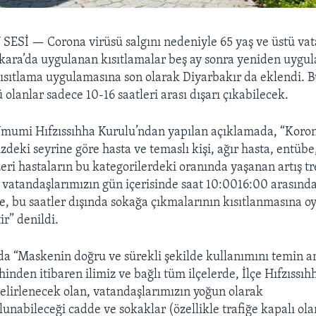
 SESİ —
Corona virüsü salgını nedeniyle 65 yaş ve üstü va
kara’da uygulanan kısıtlamalar beş ay sonra yeniden uygu
sıtlama uygulamasına son olarak Diyarbakır da eklendi. B
ü olanlar sadece 10-16 saatleri arası dışarı çıkabilecek.
Umumi Hıfzıssıhha Kurulu’ndan yapılan açıklamada, “Koro
izdeki seyrine göre hasta ve temaslı kişi, ağır hasta, entübe,
üzeri hastaların bu kategorilerdeki oranında yaşanan artış t
i vatandaşlarımızın gün içerisinde saat 10:00­16:00 arasınd
e, bu saatler dışında sokağa çıkmalarının kısıtlanmasına oy 
ir” denildi.
a “Maskenin doğru ve sürekli şekilde kullanımını temin a
hinden itibaren ilimiz ve bağlı tüm ilçelerde, İlçe Hıfzıssıh
belirlenecek olan, vatandaşlarımızın yoğun olarak
nabileceği cadde ve sokaklar (özellikle trafiğe kapalı olan