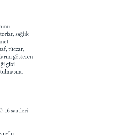
 kamu
orlar, sağlık
zmet
af, tüccar,
klarını gösteren
ği gibi
utulmasına
0-16 saatleri
 no’lu