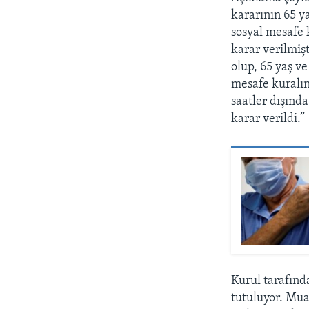
kararının 65 y
sosyal mesafe 
karar verilmiş
olup, 65 yaş v
mesafe kuralın
saatler dışınd
karar verildi.”
Kurul tarafınd
tutuluyor. Mua