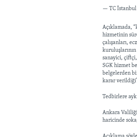
— TC İstanbul
Açıklamada, “k
hizmetinin sür
çalışanları, ec
kuruluşlarının
sanayici, çiftç
SGK hizmet belg
belgelerden bi
karar verildiği”
Tedbirlere ayk
Ankara Valiliğ
haricinde sokağ
Açıklama şöyle