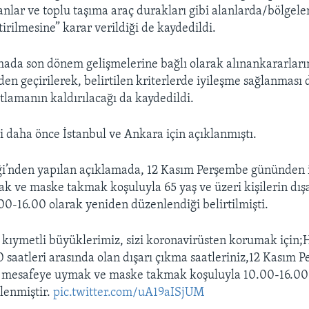
lar ve toplu taşıma araç durakları gibi alanlarda/bölgele
irilmesine” karar verildiği de kaydedildi.
mada son dönem gelişmelerine bağlı olarak alınankararların
zden geçirilerek, belirtilen kriterlerde iyileşme sağlanma
ıtlamanın kaldırılacağı da kaydedildi.
i daha önce İstanbul ve Ankara için açıklanmıştı.
iği’nden yapılan açıklamada, 12 Kasım Perşembe gününden i
 ve maske takmak koşuluyla 65 yaş ve üzeri kişilerin dış
.00-16.00 olarak yeniden düzenlendiği belirtilmişti.
i kıymetli büyüklerimiz, sizi koronavirüsten korumak için;
00 saatleri arasında olan dışarı çıkma saatleriniz,12 Kasım
al mesafeye uymak ve maske takmak koşuluyla 10.00­-16.00
lenmiştir.
pic.twitter.com/uA19aISjUM