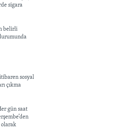
rde sigara
 belirli
sı durumunda
tibaren sosyal
arı çıkma
Her gün saat
 Perşembe’den
 olarak