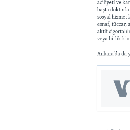
aciliyeti ve k
başta doktorlar
sosyal hizmet k
esnaf, tüccar, 
aktif sigortalı
veya birlik kim
Ankara'da da y