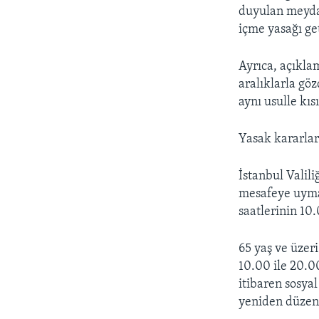
duyulan meydan
içme yasağı get
Ayrıca, açıkla
aralıklarla gö
aynı usulle kıs
Yasak kararlar
İstanbul Valil
mesafeye uymak
saatlerinin 10
65 yaş ve üzer
10.00­ ile 20.
itibaren sosy
yeniden düzen