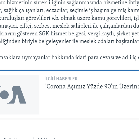
amu hizmetinin sürekliliğinin sağlanmasında hizmetine iht
, sağlık çalışanları, eczacılar, seçimle iş başına gelmiş kam
uruluşları görevlileri v.b. olmak üzere kamu görevlileri, iş
sanayici, çiftçi, serbest meslek sahipleri ile çalışanlardan 
lıklarını gösteren SGK hizmet belgesi, vergi kaydı, şirket ye
liğinden biriyle belgeleyenler ile meslek odaları başkanlar
asaklara uymayanlar hakkında idari para cezası ve adli iş
İLGILI HABERLER
"Corona Aşımız Yüzde 90'ın Üzerind