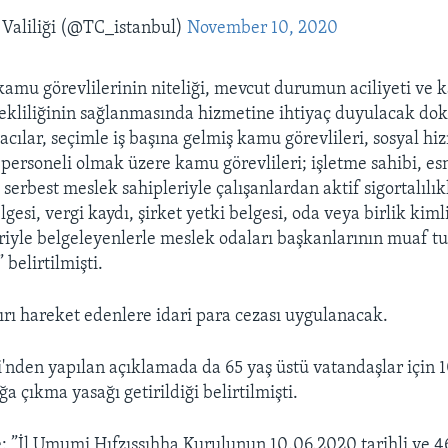
 Valiliği (@TC_istanbul)
November 10, 2020
amu görevlilerinin niteliği, mevcut durumun aciliyeti ve
ekliliğinin sağlanmasında hizmetine ihtiyaç duyulacak dokt
zacılar, seçimle iş başına gelmiş kamu görevlileri, sosyal hi
 personeli olmak üzere kamu görevlileri; işletme sahibi, esn
i, serbest meslek sahipleriyle çalışanlardan aktif sigortalılı
esi, vergi kaydı, şirket yetki belgesi, oda veya birlik kimli
riyle belgeleyenlerle meslek odaları başkanlarının muaf t
 belirtilmişti.
ırı hareket edenlere idari para cezası uygulanacak.
i'nden yapılan açıklamada da 65 yaş üstü vatandaşlar için 1
a çıkma yasağı getirildiği belirtilmişti.
: ”İl Umumi Hıfzıssıhha Kurulunun 10.06.2020 tarihli ve 46