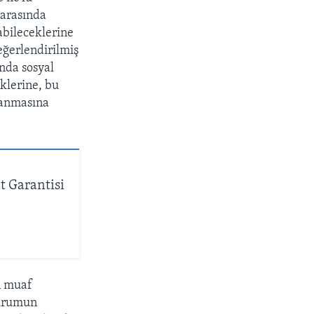
 arasında
abileceklerine
eğerlendirilmiş
ında sosyal
klerine, bu
tlanmasına
t Garantisi
n muaf
durumun