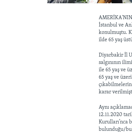
AMERİKA'NIN
İstanbul ve An
konulmuştu. Kı
ilde 65 yaş üst
Diyarbakir İl 
salgınının ilim
ile 65 yaş ve 
65 yaş ve üzer
çıkabilmelerin
karar verilmişt
Aynı açıklamad
12.11.2020 tari
Kurulları’nca 
bulunduğu/bulu