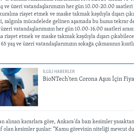
aş ve üzeri vatandaşlarımızın her gün 10.00-20.00 saatleri
kuralına riayet etmek ve maske takmak kaydıyla dışarı çık
ti, salgınla mücadelede gelinen aşamada bu husus tekrar d
e üzeri vatandaşlarımızın her gün 10.00-16.00 saatleri aras
a riayet etmek ve maske takmak kaydıyla dışarı çıkabilece
a 65 yaş ve üzeri vatandaşlarımızın sokağa çıkmasının kısı
İLGILI HABERLER
BioNTech'ten Corona Aşısı İçin Fiya
an alınan kararlara göre, Ankara'da bazı kesimler yasakta
f olan kesimler şunlar: “Kamu görevinin niteliği mevcut 