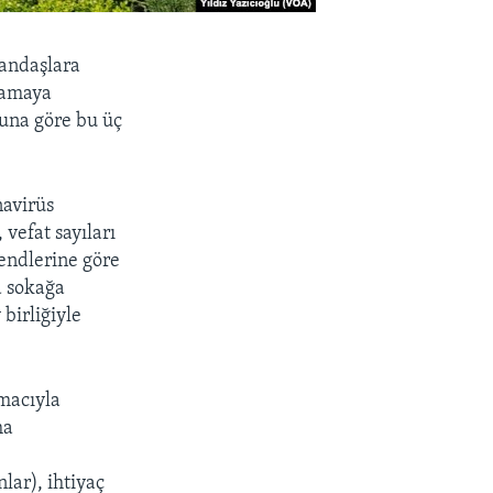
tandaşlara
lamaya
una göre bu üç
navirüs
 vefat sayıları
rendlerine göre
a sokağa
birliğiyle
macıyla
ha
lar), ihtiyaç