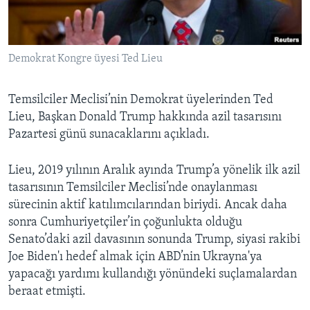
BIZI TAKIP EDIN
HAYATTAN
SANAT
Demokrat Kongre üyesi Ted Lieu
Diller
Temsilciler Meclisi’nin Demokrat üyelerinden Ted
Lieu, Başkan Donald Trump hakkında azil tasarısını
Pazartesi günü sunacaklarını açıkladı.
Lieu, 2019 yılının Aralık ayında Trump’a yönelik ilk azil
tasarısının Temsilciler Meclisi’nde onaylanması
sürecinin aktif katılımcılarından biriydi. Ancak daha
sonra Cumhuriyetçiler’in çoğunlukta olduğu
Senato’daki azil davasının sonunda Trump, siyasi rakibi
Joe Biden'ı hedef almak için ABD’nin Ukrayna'ya
yapacağı yardımı kullandığı yönündeki suçlamalardan
beraat etmişti.