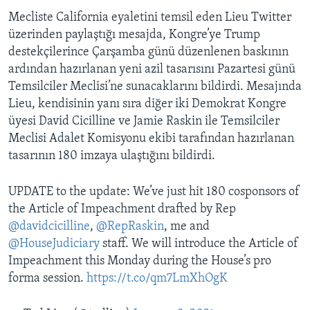
Mecliste California eyaletini temsil eden Lieu Twitter
üzerinden paylaştığı mesajda, Kongre’ye Trump
destekçilerince Çarşamba günü düzenlenen baskının
ardından hazırlanan yeni azil tasarısını Pazartesi günü
Temsilciler Meclisi’ne sunacaklarını bildirdi. Mesajında
Lieu, kendisinin yanı sıra diğer iki Demokrat Kongre
üyesi David Cicilline ve Jamie Raskin ile Temsilciler
Meclisi Adalet Komisyonu ekibi tarafından hazırlanan
tasarının 180 imzaya ulaştığını bildirdi.
UPDATE to the update: We’ve just hit 180 cosponsors of
the Article of Impeachment drafted by Rep
@davidcicilline
,
@RepRaskin
, me and
@HouseJudiciary
staff. We will introduce the Article of
Impeachment this Monday during the House’s pro
forma session.
https://t.co/qm7LmXhOgK