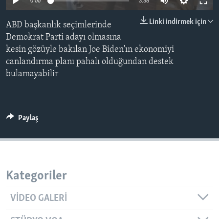
0:00
3:38
BIZI TAKIP EDIN
HAYATTAN
Linki indirmek için
ABD başkanlık seçimlerinde
SANAT
Demokrat Parti adayı olmasına
kesin gözüyle bakılan Joe Biden'ın ekonomiyi
Diller
canlandırma planı pahalı olduğundan destek
bulamayabilir
Paylaş
Kategoriler
VIDEO GALERI