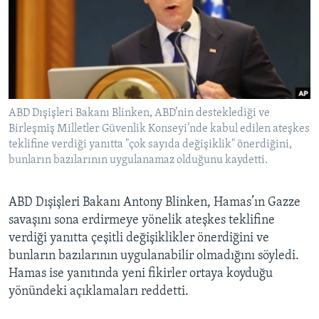
BIZI TAKIP EDIN
HAYATTAN
SANAT
Diller
ABD Dışişleri Bakanı Blinken, ABD’nin desteklediği ve
Birleşmiş Milletler Güvenlik Konseyi’nde kabul edilen ateşkes
teklifine verdiği yanıtta "çok sayıda değişiklik" önerdiğini,
bunların bazılarının uygulanamaz olduğunu kaydetti.
ABD Dışişleri Bakanı Antony Blinken, Hamas’ın Gazze
savaşını sona erdirmeye yönelik ateşkes teklifine
verdiği yanıtta çeşitli değişiklikler önerdiğini ve
bunların bazılarının uygulanabilir olmadığını söyledi.
Hamas ise yanıtında yeni fikirler ortaya koyduğu
yönündeki açıklamaları reddetti.