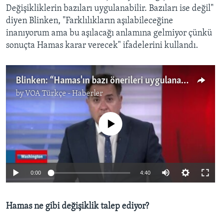
Değişikliklerin bazıları uygulanabilir. Bazıları ise değil"
diyen Blinken, "Farklılıkların aşılabileceğine
inanıyorum ama bu aşılacağı anlamına gelmiyor çünkü
sonuçta Hamas karar verecek" ifadelerini kullandı.
Blinken: “Hamas'ın bazı önerileri uygulanamaz ancak ateşkes çalışmaları sürecek”
by
VOA Türkçe - Haberler
No media source currently available
0:00
4:40
Hamas ne gibi değişiklik talep ediyor?