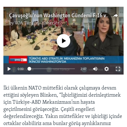
Çavuşoğlu'nun Washington Gündemi F-16 ve NATO
by
VOA Türkçe - Haberler
No media source currently available
0:00
2:47
İki ülkenin NATO müttefiki olarak çalışmaya devam
ettiğini söyleyen Blinken, “İşbirliğimizi derinleştirmek
için Türkiye-ABD Mekanizması’nın hayata
geçirilmesini görüşeceğiz. Çeşitli engelleri
değerlendireceğiz. Yakın müttefikler ve işbirliği içinde
ortaklar olabiliriz ama bunlar görüş ayrılıklarımız