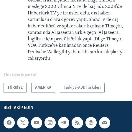
Uluslararası İlişkiler mezunu Dilge Timoçin
mesleğe 2000 yılında NTV'de başladı. 2008'de
Habertürk TV'ye transfer oldu, dış haber
sorumlusu olarak görev yaptı. ShowTV'de dış
haber editörü ve spiker olarak çalışan Timoçin,
sonrasında Al Jazeera Türk'e geçti; Al Jazeera
İngilizce için prodüktörlük yaptı. Dilge Timoçin
VOA Türkçe'ye katılmadan önce Reuters,
Deutsche Welle gibi yabancı basın kuruluşlarıyla
çalışıyordu
This item is part of
TÜRKİYE
AMERİKA
Türkiye-ABD İlişkileri
BIZI TAKIP EDIN