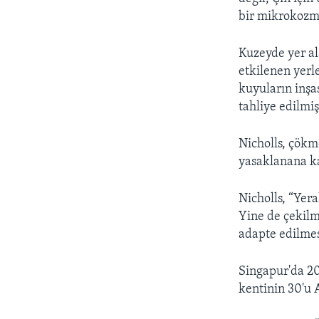
bir mikrokozm
Kuzeyde yer al
etkilenen yerl
kuyuların inşas
tahliye edilmiş
Nicholls, çökm
yasaklanana ka
Nicholls, “Yera
Yine de çekil
adapte edilmesi
Singapur'da 20
kentinin 30'u 