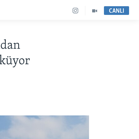
CANLI
ndan
öküyor