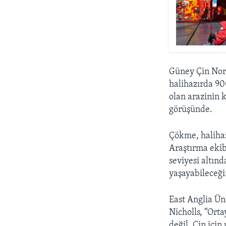
Güney Çin Norm
halihazırda 90
olan arazinin 
görüşünde.
Çökme, halihaz
Araştırma ekib
seviyesi altınd
yaşayabileceği
East Anglia Ün
Nicholls, “Ort
değil, Çin içi