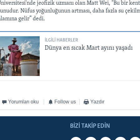
niversitesi'nde jeofizik uzmanı olan Matt Wei, "Bu bir ken
orunudur. Nüfus yoğunluğunun artması, daha fazla su çekil
lamına gelir” dedi.
İLGILI HABERLER
Dünya en sıcak Mart ayını yaşadı
Yorumları oku
Follow us
Yazdır
BIZI TAKIP EDIN