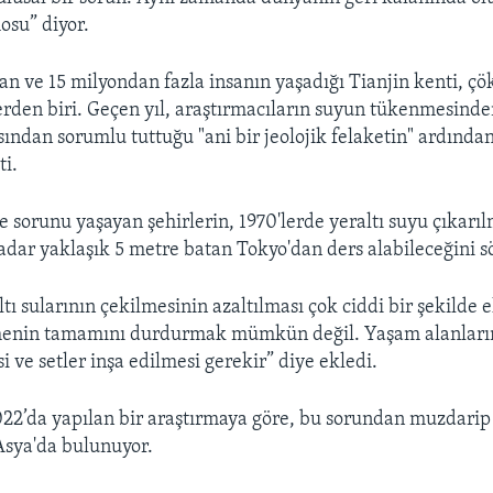
osu” diyor.
an ve 15 milyondan fazla insanın yaşadığı Tianjin kenti, 
erden biri. Geçen yıl, araştırmacıların suyun tükenmesinde
ından sorumlu tuttuğu "ani bir jeolojik felaketin" ardından
ti.
e sorunu yaşayan şehirlerin, 1970'lerde yeraltı suyu çıkarıl
dar yaklaşık 5 metre batan Tokyo'dan ders alabileceğini sö
ltı sularının çekilmesinin azaltılması çok ciddi bir şekilde e
menin tamamını durdurmak mümkün değil. Yaşam alanları
 ve setler inşa edilmesi gerekir” diye ekledi.
22’da yapılan bir araştırmaya göre, bu sorundan muzdarip
Asya'da bulunuyor.