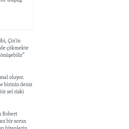
or düşüş,
bi, Çin'in
n'de çökmekte
dönüşebilir”
 mal oluyor.
e birinin deniz
ir sel riski
n Robert
nan bir sorun
up bitenlerin