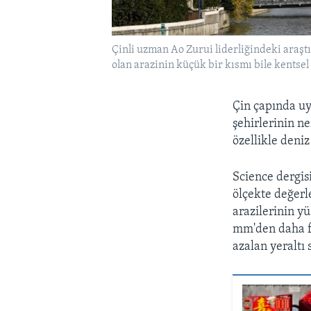
Çinli uzman Ao Zurui liderliğindeki araşt
olan arazinin küçük bir kısmı bile kentse
Çin çapında uy
şehirlerinin n
özellikle deniz
Science dergis
ölçekte değerl
arazilerinin yü
mm'den daha fa
azalan yeraltı 