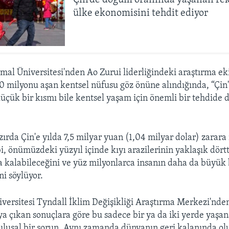
Çin’de doğum oranında yaşanan rek
ülke ekonomisini tehdit ediyor
al Üniversitesi'nden Ao Zurui liderliğindeki araştırma eki
0 milyonu aşan kentsel nüfusu göz önüne alındığında, “Çi
küçük bir kısmı bile kentsel yaşam için önemli bir tehdide 
ırda Çin'e yılda 7,5 milyar yuan (1,04 milyar dolar) zarara
i, önümüzdeki yüzyıl içinde kıyı arazilerinin yaklaşık dörtt
a kalabileceğini ve yüz milyonlarca insanın daha da büyük b
ni söylüyor.
iversitesi Tyndall İklim Değişikliği Araştırma Merkezi'nde
aya çıkan sonuçlara göre bu sadece bir ya da iki yerde yaşa
n ulusal bir sorun. Aynı zamanda dünyanın geri kalanında ol