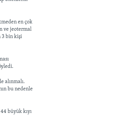
çökmeden en çok
n ve jeotermal
 3 bin kişi
ması
yledi.
le alınmalı.
nın bu nedenle
 44 büyük kıyı