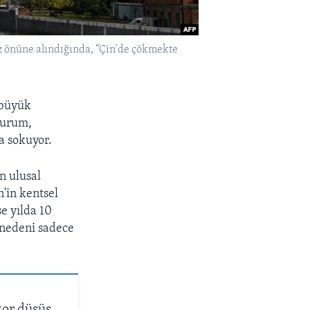
z önüne alındığında, “Çin'de çökmekte
 büyük
 durum,
na sokuyor.
n ulusal
n'in kentsel
se yılda 10
 nedeni sadece