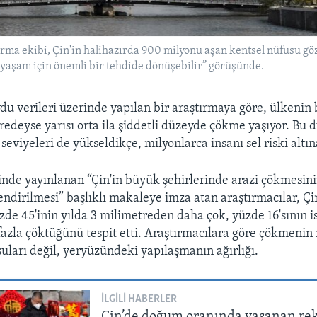
ırma ekibi, Çin'in halihazırda 900 milyonu aşan kentsel nüfusu gö
l yaşam için önemli bir tehdide dönüşebilir” görüşünde.
du verileri üzerinde yapılan bir araştırmaya göre, ülkenin
eredeyse yarısı orta ila şiddetli düzeyde çökme yaşıyor. Bu
 seviyeleri de yükseldikçe, milyonlarca insanı sel riski altı
inde yayınlanan “Çin'in büyük şehirlerinde arazi çökmesini
endirilmesi” başlıklı makaleye imza atan araştırmacılar, Çi
zde 45'inin yılda 3 milimetreden daha çok, yüzde 16'sının i
zla çöktüğünü tespit etti. Araştırmacılara göre çökmenin
suları değil, yeryüzündeki yapılaşmanın ağırlığı.
İLGILI HABERLER