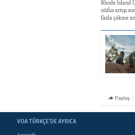
Rhode Island Ü
nüfus artışı s
fazla çökme an
Paylaş
LEARNING ENGLISH
BIZI TAKIP EDIN
VOA TÜRKÇE'DE AYRICA