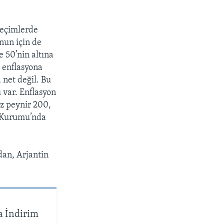
seçimlerde
nun için de
e 50’nin altına
 enflasyona
 net değil. Bu
u var. Enflasyon
az peynir 200,
üt Kurumu’nda
dan, Arjantin
a İndirim