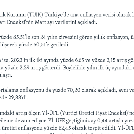
stik Kurumu (TÜİK) Türkiye’de ana enflasyon verisi olarak 
arı Endeksi’nin Mart ayı verilerini açıkladı.
zde 85,51’le son 24 yılın zirvesini gören yıllık enflasyon, ü
üşerek yüzde 50,51’e geriledi.
 ise, 2023’in ilk iki ayında yüzde 6,65 ve yüzde 3,15 artış g
a yüzde 2,29 artış gösterdi. Böylelikle yılın ilk üç ayındaki
laştı.
ortalama enflasyonu da yüzde 70,20 olarak açıkladı, aynı ve
zde 29,88'di.
rındaki artışı ölçen Yİ-ÜFE (Yurtiçi Üretici Fiyat Endeksi)’
rileme devam ediyor. Yİ-ÜFE geçtiğimiz ay 0,44 artışla yüz
k üretici enflasyonu yüzde 62,45 olarak tespit edildi. Yİ-Ü