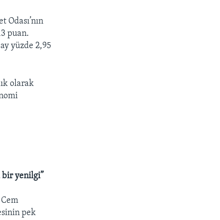
et Odası’nın
13 puan.
 ay yüzde 2,95
ık olarak
onomi
bir yenilgi”
i Cem
esinin pek