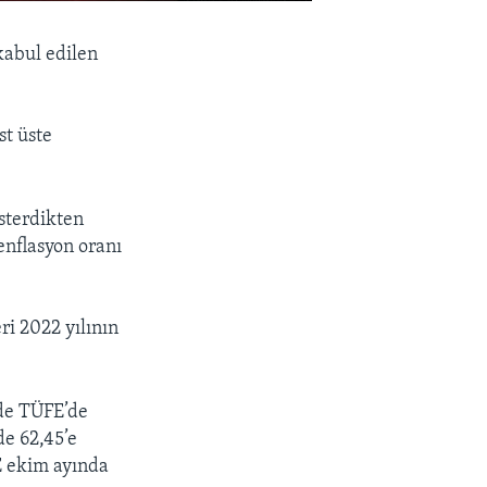
kabul edilen
st üste
österdikten
 enflasyon oranı
ri 2022 yılının
nde TÜFE’de
de 62,45’e
FE ekim ayında