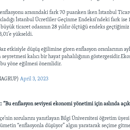
nflasyonu arasındaki fark 70 puanken iken İstanbul Ticar
kladığı İstanbul Ücretliler Geçinme Endeksi'ndeki fark ise 
 büyük ticaret odasının 28 yıldır ölçtüğü endeks geçtiğimiz
3,01’e yükseldi.
 etkisiyle düşüş eğilimine giren enflasyon oranlarının ayl
a seyretmesi kalıcı bir hayat pahalılığının göstergesidir.Ek
n bu yöne eğilmesi önemlidir.
NAGRUP)
April 3, 2023
: “Bu enflasyon seviyesi ekonomi yönetimi için aslında açık 
’nin sorularını yanıtlayan Bilgi Üniversitesi öğretim üyes
ümetin “enflasyonla düşüyor” algısı yaratarak seçime gitm