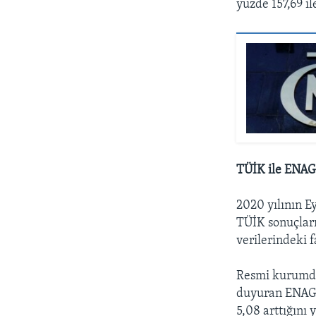
yüzde 157,69 i
TÜİK ile ENAG 
2020 yılının E
TÜİK sonuçlar
verilerindeki f
Resmi kurumda
duyuran ENAG, 
5,08 arttığını 