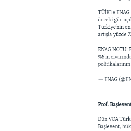
TÜİK’le ENAG e
önceki gün açı
Türkiye’nin en
artışla yüzde 7
ENAG NOTU: Baz
%5'in civarınd
politikalarını
— ENAG (@E
Prof. Başlevent
Dün VOA Türkçe
Başlevent, hük