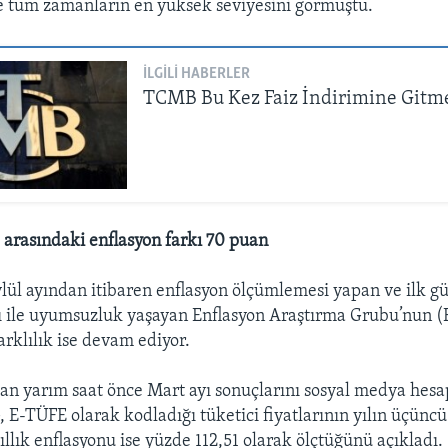
le tüm zamanların en yüksek seviyesini görmüştü.
İLGILI HABERLER
TCMB Bu Kez Faiz İndirimine Gitm
arasındaki enflasyon farkı 70 puan
ylül ayından itibaren enflasyon ölçümlemesi yapan ve ilk 
ı ile uyumsuzluk yaşayan Enflasyon Araştırma Grubu’nun 
arklılık ise devam ediyor.
n yarım saat önce Mart ayı sonuçlarını sosyal medya hesa
E-TÜFE olarak kodladığı tüketici fiyatlarının yılın üçünc
yıllık enflasyonu ise yüzde 112,51 olarak ölçtüğünü açıkladı.