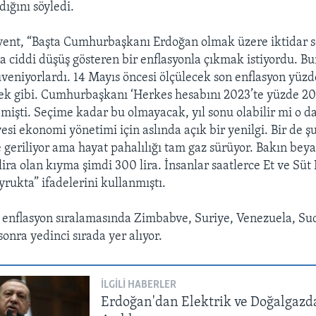
ğını söyledi.
vent, “Başta Cumhurbaşkanı Erdoğan olmak üzere iktidar 
na ciddi düşüş gösteren bir enflasyonla çıkmak istiyordu. Bu
üveniyorlardı. 14 Mayıs öncesi ölçülecek son enflasyon yüzd
k gibi. Cumhurbaşkanı ‘Herkes hesabını 2023’te yüzde 20
emişti. Seçime kadar bu olmayacak, yıl sonu olabilir mi o da
esi ekonomi yönetimi için aslında açık bir yenilgi. Bir de ş
e geriliyor ama hayat pahalılığı tam gaz sürüyor. Bakın bey
 lira olan kıyma şimdi 300 lira. İnsanlar saatlerce Et ve S
yrukta” ifadelerini kullanmıştı.
enflasyon sıralamasında Zimbabve, Suriye, Venezuela, Su
onra yedinci sırada yer alıyor.
İLGILI HABERLER
Erdoğan'dan Elektrik ve Doğalgazd