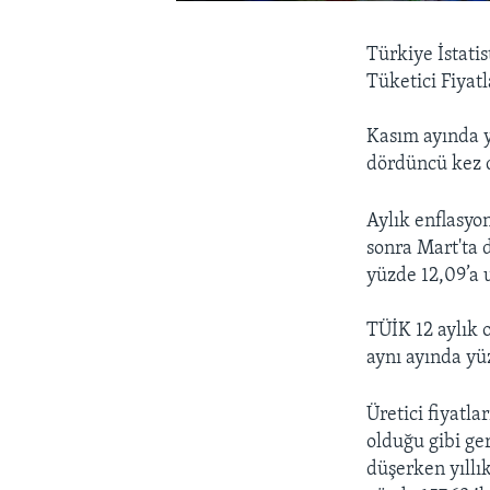
Türkiye İstati
Tüketici Fiyatl
Kasım ayında yü
dördüncü kez d
Aylık enflasyon
sonra Mart'ta d
yüzde 12,09’a u
TÜİK 12 aylık 
aynı ayında yü
Üretici fiyatla
olduğu gibi ge
düşerken yıllı