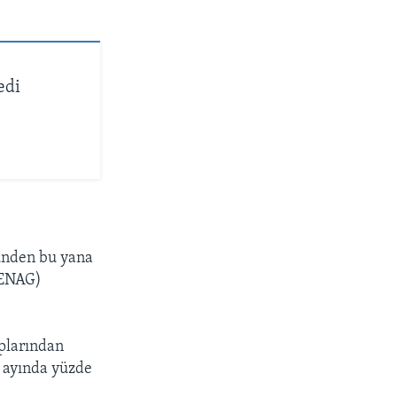
edi
günden bu yana
(ENAG)
plarından
ü ayında yüzde