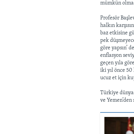
mümkün olmadı
Profesör Başle
halkın karşısı
baz etkisine g
pek düşmeyece
göre yapsın’ d
enflasyon seviy
geçen yıla gör
iki yıl önce 50
ucuz et için ku
Türkiye dünya 
ve Yemen’den s