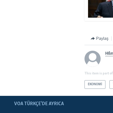
Paylaş
Hilm
This item is part of
EKONOMİ
LEARNING ENGLISH
BIZI TAKIP EDIN
VOA TÜRKÇE'DE AYRICA