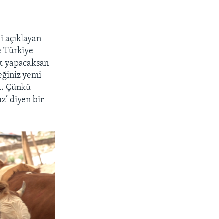
i açıklayan
e Türkiye
ik yapacaksan
eğiniz yemi
ek. Çünkü
z’ diyen bir