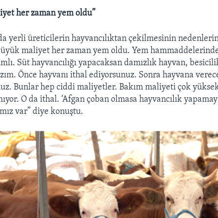
iyet her zaman yem oldu”
a yerli üreticilerin hayvancılıktan çekilmesinin nedenlerin
 büyük maliyet her zaman yem oldu. Yem hammaddelerind
ımlı. Süt hayvancılığı yapacaksan damızlık hayvan, besicil
azım. Önce hayvanı ithal ediyorsunuz. Sonra hayvana verec
nuz. Bunlar hep ciddi maliyetler. Bakım maliyeti çok yüks
yor. O da ithal. ‘Afgan çoban olmasa hayvancılık yapamayı
mız var” diye konuştu.