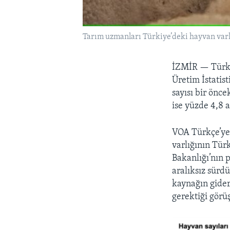
Tarım uzmanları Türkiye’deki hayvan varl
İZMİR —
Türk
Üretim İstatis
sayısı bir önc
ise yüzde 4,8 
VOA Türkçe’ye
varlığının Tür
Bakanlığı’nın 
aralıksız sürdü
kaynağın gider
gerektiği görü