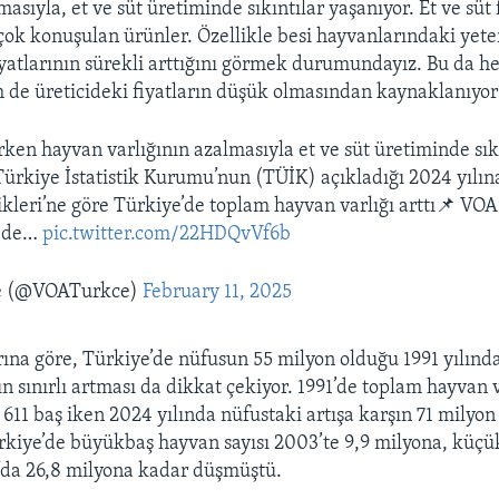
masıyla, et ve süt üretiminde sıkıntılar yaşanıyor. Et ve süt 
çok konuşulan ürünler. Özellikle besi hayvanlarındaki yeter
iyatlarının sürekli arttığını görmek durumundayız. Bu da 
 de üreticideki fiyatların düşük olmasından kaynaklanıyor
rken hayvan varlığının azalmasıyla et ve süt üretiminde sık
Türkiye İstatistik Kurumu’nun (TÜİK) açıkladığı 2024 yılın
tikleri’ne göre Türkiye’de toplam hayvan varlığı arttı📌 VO
mede…
pic.twitter.com/22HDQvVf6b
e (@VOATurkce)
February 11, 2025
na göre, Türkiye’de nüfusun 55 milyon olduğu 1991 yılınd
n sınırlı artması da dikkat çekiyor. 1991’de toplam hayvan v
 611 baş iken 2024 yılında nüfustaki artışa karşın 71 milyon
ürkiye’de büyükbaş hayvan sayısı 2003’te 9,9 milyona, küç
’da 26,8 milyona kadar düşmüştü.