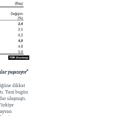
ılar yaşanıyor”
tüğüne dikkat
tı. Yani bugün
ar ulaşmıştı.
 Türkiye
hayvan