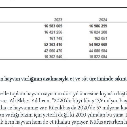
n hayvan varlığının azalmasıyla et ve süt üretiminde sıkınt
e’de toplam hayvan sayısının dört yıl öncesine kıyasla düş
zarı Ali Ekber Yıldırım, “2020’de büyükbaş 17,9 milyon baş
aha az hayvanımız var. Küçükbaş da 2020’de 57 milyona kad
n varlığı bizim için yeterli değil ki 2010 yılından bu yana
rak hem hayvan hem de et ithalatı yapıyor. Nüfus artarken 