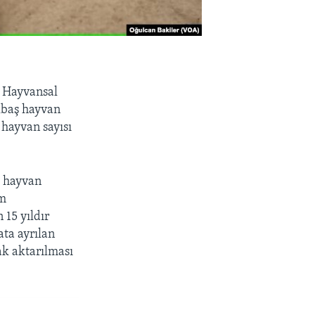
t Hayvansal
ükbaş hayvan
 hayvan sayısı
i hayvan
ım
 15 yıldır
ata ayrılan
ak aktarılması