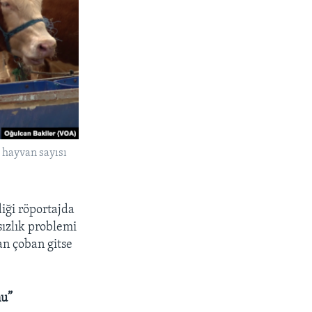
 hayvan sayısı
iği röportajda
sızlık problemi
an çoban gitse
nu”