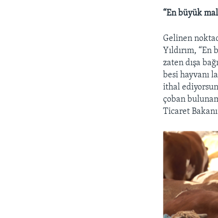
“En büyük mal
Gelinen noktad
Yıldırım, “En
zaten dışa bağ
besi hayvanı l
ithal ediyorsu
çoban bulunamı
Ticaret Bakanı