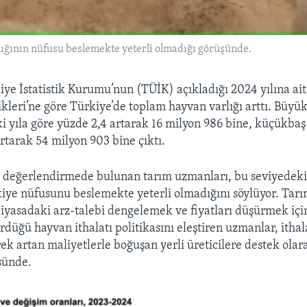
ığının nüfusu beslemekte yeterli olmadığı görüşünde.
iye İstatistik Kurumu’nun (TÜİK) açıkladığı 2024 yılına ai
tikleri’ne göre Türkiye’de toplam hayvan varlığı arttı. Büy
eki yıla göre yüzde 2,4 artarak 16 milyon 986 bine, küçükbaş
artarak 54 milyon 903 bine çıktı.
 değerlendirmede bulunan tarım uzmanları, bu seviyedek
kiye nüfusunu beslemekte yeterli olmadığını söylüyor. Tar
piyasadaki arz-talebi dengelemek ve fiyatları düşürmek için
rdüğü hayvan ithalatı politikasını eleştiren uzmanlar, ithal
ek artan maliyetlerle boğuşan yerli üreticilere destek olar
şünde.