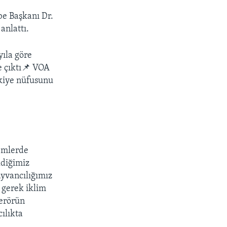
be Başkanı Dr.
anlattı.
yıla göre
e çıktı📌 VOA
rkiye nüfusunu
nemlerde
ldiğimiz
yvancılığımız
 gerek iklim
terörün
ılıkta