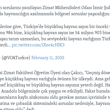
 sorularını yanıtlayan Ziraat Mühendisleri Odası İzmir Şu
a hayvancılığın azalmasında bölgesel sorunlar yaşandığını 
ilerine göre, Türkiye’de büyükbaş hayvan sayısı bir önceki 
yon 986 bine, küçükbaş hayvan sayısı ise 54 milyon 903 bin
şan tarım uzmanları, bu seviyedeki hayvan varlığının Tü
terli…
pic.twitter.com/iXee4cHlK3
e (@VOATurkce)
February 11, 2025
si Ziraat Fakültesi Öğretim Üyesi olan Çakıcı, “Geçmiş dö
iye küçükbaş hayvan varlığıyla övünen bir ülkeydi. Ama ge
ef küçükbaş ve büyükbaş hayvan sayımız yeterli değil. Ha
 Anadolu bölgemizde çok yaygın ve etkiliydi. Fakat burada
e meraların kaybı sözkonusu oldu gerekse zaman içerisinde 
tlatma ve çobanlık sistemindeki sorunlar nedeniyle, hayvanc
e gitme oldu” dedi.