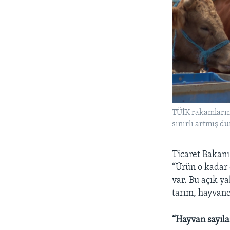
TÜİK rakamların
sınırlı artmış d
Ticaret Bakanı
“Ürün o kadar 
var. Bu açık y
tarım, hayvanc
“Hayvan sayıla