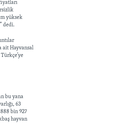
fiyatları
sizlik
hem yüksek
” dedi.
ıntılar
a ait Hayvansal
A Türkçe’ye
an bu yana
arlığı, 63
 888 bin 927
ükbaş hayvan