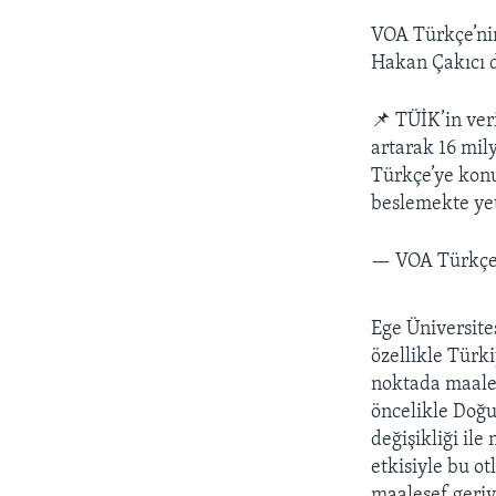
VOA Türkçe’nin
Hakan Çakıcı d
📌 TÜİK’in ver
artarak 16 mil
Türkçe’ye konu
beslemekte ye
— VOA Türkç
Ege Üniversite
özellikle Türk
noktada maales
öncelikle Doğu
değişikliği il
etkisiyle bu o
maalesef geriy