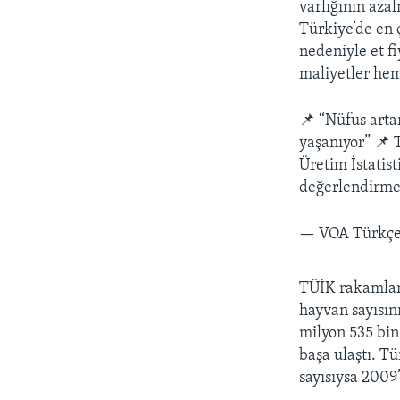
varlığının azal
Türkiye’de en 
nedeniyle et f
maliyetler hem
📌 “Nüfus arta
yaşanıyor” 📌 
Üretim İstatis
değerlendir
— VOA Türkç
TÜİK rakamları
hayvan sayısını
milyon 535 bin
başa ulaştı. T
sayısıysa 2009