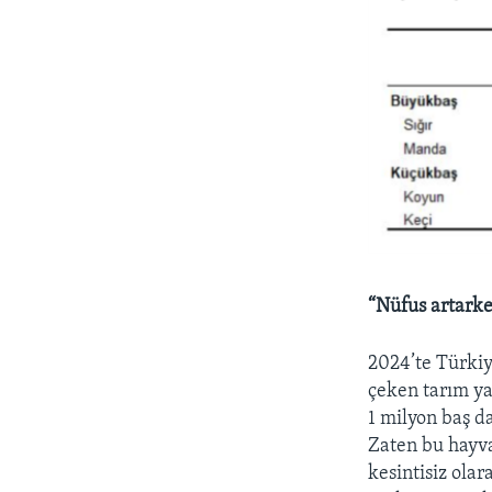
“Nüfus artarke
2024’te Türkiy
çeken tarım ya
1 milyon baş d
Zaten bu hayva
kesintisiz ola