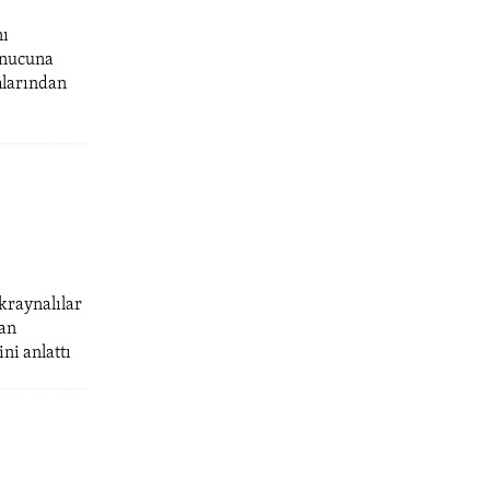
nı
onucuna
mlarından
kraynalılar
nan
ni anlattı