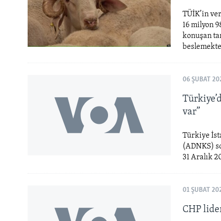
TÜİK’in ver
16 milyon 9
konuşan ta
beslemekte 
06 ŞUBAT 20
Türkiye’
var”
Türkiye İst
(ADNKS) son
31 Aralık 20
01 ŞUBAT 20
CHP lider