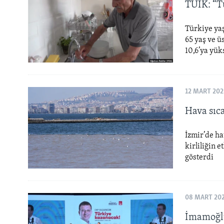
HAYATTAN
TÜİK: “T
SANAT
Türkiye yaş
65 yaş ve ü
10,6’ya yük
12 MART 202
Hava sıca
İzmir’de ha
kirliliğin 
gösterdi
08 MART 20
İmamoğlu