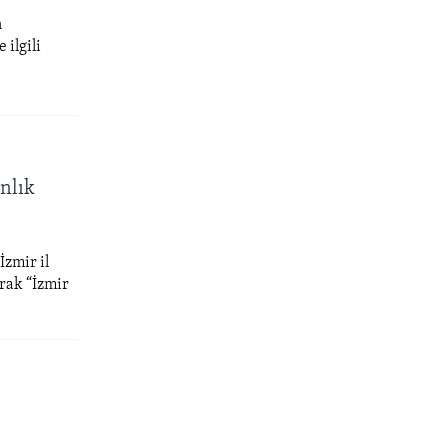
n
 ilgili
nlık
zmir il
rak “İzmir