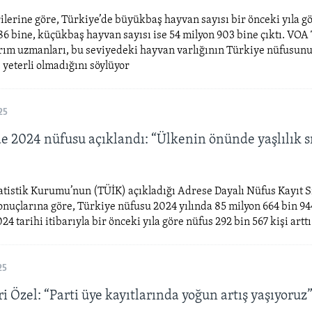
ilerine göre, Türkiye’de büyükbaş hayvan sayısı bir önceki yıla g
86 bine, küçükbaş hayvan sayısı ise 54 milyon 903 bine çıktı. VOA
rım uzmanları, bu seviyedeki hayvan varlığının Türkiye nüfusun
yeterli olmadığını söylüyor
25
de 2024 nüfusu açıklandı: “Ülkenin önünde yaşlılık s
atistik Kurumu’nun (TÜİK) açıkladığı Adrese Dayalı Nüfus Kayıt S
uçlarına göre, Türkiye nüfusu 2024 yılında 85 milyon 664 bin 944
24 tarihi itibarıyla bir önceki yıla göre nüfus 292 bin 567 kişi arttı
25
i Özel: “Parti üye kayıtlarında yoğun artış yaşıyoruz