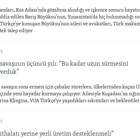
ları, Kos Adası’nda gözaltına alındığı ve işkence sonucu hayatı
 iddia edilen Barış Büyüksu’nun, Yunanistan’da hiç bulunmadığı s
 Türkçe’ye konuşan Büyüksu’nun ailesi ve avukatları, Türk maka
ek talep ediyor
25
savaşının üçüncü yılı: “Bu kadar uzun sürmesini
yorduk”
savaşın sona ermesi için çabalar sürerken, ülkelerinden kaçan U
 içinde yeni hayatlar kurmaya çalışıyor. Ailesiyle Kuşadası’na sığı
rina Kliagina, VOA Türkçe’ye yaşadıkları sıkıntıları ve beklentileri
25
thalatı yerine yerli üretim desteklenmeli”