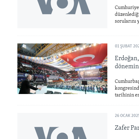
Cumhuriyet 
düzenlediği
sorularını 
01 ŞUBAT 20
Erdoğan,
dönemini
Cumhurbaşk
kongresind
tarihinin e
26 OCAK 202
Zafer Pa