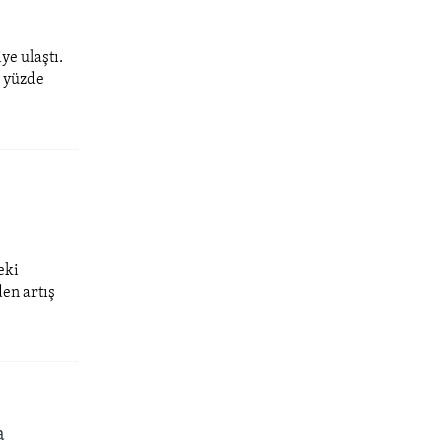
ye ulaştı.
e yüzde
eki
den artış
a