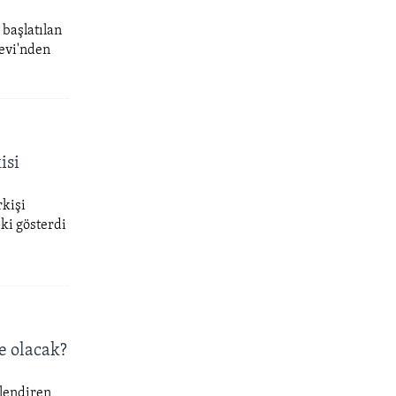
başlatılan
evi'nden
isi
rkişi
ki gösterdi
e olacak?
rlendiren