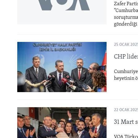
Zafer Parti
“Cumhurbaşk
soruşturma
gönderdiği
25 OCAK 202
CHP lide
Cumhuriyet 
heyetinin ö
22 OCAK 202
31 Mart s
VOA Türkçe’