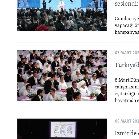
seslendi:
Cumhuriyet
yapacağı ö
kampanyasın
07 MART 20
Türkiye’
8 Mart Düny
çalışmasını
eşitsizliği
hayatında 
05 MART 20
İzmir’de 