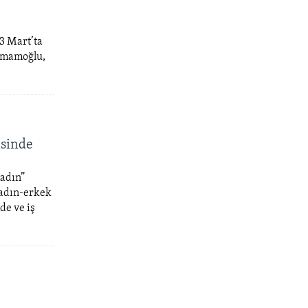
3 Mart’ta
 İmamoğlu,
isinde
Kadın”
kadın-erkek
de ve iş