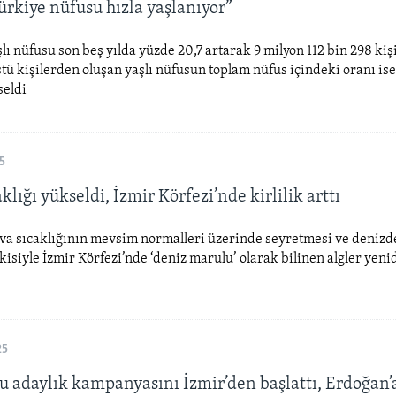
ürkiye nüfusu hızla yaşlanıyor”
lı nüfusu son beş yılda yüzde 20,7 artarak 9 milyon 112 bin 298 kişi
stü kişilerden oluşan yaşlı nüfusun toplam nüfus içindeki oranı is
seldi
5
klığı yükseldi, İzmir Körfezi’nde kirlilik arttı
va sıcaklığının mevsim normalleri üzerinde seyretmesi ve denizd
etkisiyle İzmir Körfezi’nde ‘deniz marulu’ olarak bilinen algler yeni
25
 adaylık kampanyasını İzmir’den başlattı, Erdoğan’