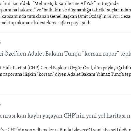
si’nin İzmir’deki “Mehmetçik Katillerine Af Yok” mitinginde
anı'na hakaret” ve "halkı kin ve düşmanlığa tahrik" suçlarından 
 kapsamında tutuklanan Genel Başkan Ümit Özdağ’ın Silivri Ceza
 mektup okunarak destek mesajları paylaşıldı
5
ri Özel’den Adalet Bakanı Tunç’a “korsan rapor” tepk
Halk Partisi (CHP) Genel Başkanı Özgür Özel, dün paylaştığı bili
n raporuna ilişkin “korsan” diyen Adalet Bakanı Yılmaz Tunç’a tep
5
onrası kan kaybı yaşayan CHP’nin yeni yol haritası n
ye CHP’nin son gelişmeler ışığında izleyeceği yeni siyaseti değe