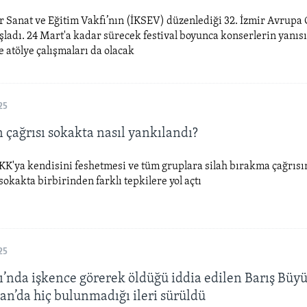
r Sanat ve Eğitim Vakfı’nın (İKSEV) düzenlediği 32. İzmir Avrupa
aşladı. 24 Mart'a kadar sürecek festival boyunca konserlerin yanıs
ve atölye çalışmaları da olacak
25
 çağrısı sokakta nasıl yankılandı?
KK'ya kendisini feshetmesi ve tüm gruplara silah bırakma çağrıs
okakta birbirinden farklı tepkilere yol açtı
25
ı’nda işkence görerek öldüğü iddia edilen Barış Büy
an’da hiç bulunmadığı ileri sürüldü