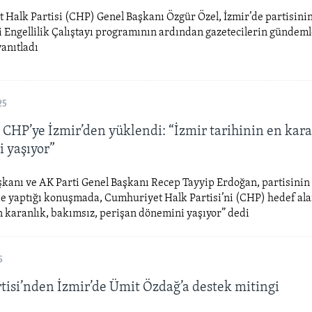
Halk Partisi (CHP) Genel Başkanı Özgür Özel, İzmir’de partisini
 Engellilik Çalıştayı programının ardından gazetecilerin gündemle
yanıtladı
25
 CHP’ye İzmir’den yüklendi: “İzmir tarihinin en kara
 yaşıyor”
anı ve AK Parti Genel Başkanı Recep Tayyip Erdoğan, partisinin İ
e yaptığı konuşmada, Cumhuriyet Halk Partisi’ni (CHP) hedef ala
n karanlık, bakımsız, perişan dönemini yaşıyor” dedi
5
rtisi’nden İzmir’de Ümit Özdağ’a destek mitingi