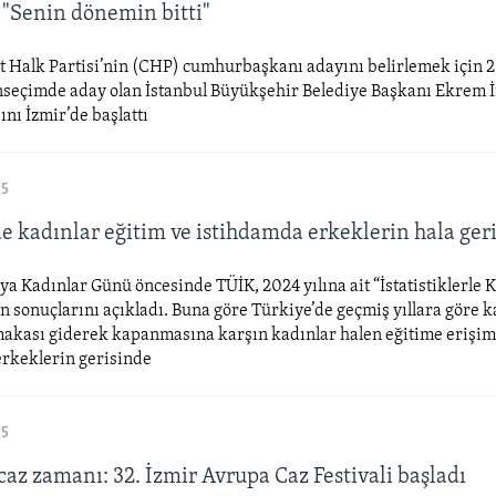
 "Senin dönemin bitti"
 Halk Partisi’nin (CHP) cumhurbaşkanı adayını belirlemek için 2
nseçimde aday olan İstanbul Büyükşehir Belediye Başkanı Ekrem
ı İzmir’de başlattı
25
de kadınlar eğitim ve istihdamda erkeklerin hala ger
a Kadınlar Günü öncesinde TÜİK, 2024 yılına ait “İstatistiklerle 
n sonuçlarını açıkladı. Buna göre Türkiye’de geçmiş yıllara göre 
 makası giderek kapanmasına karşın kadınlar halen eğitime erişim
erkeklerin gerisinde
25
caz zamanı: 32. İzmir Avrupa Caz Festivali başladı