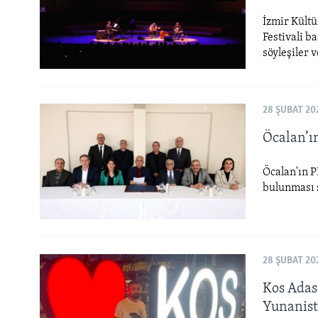
İzmir Kültü
Festivali b
söyleşiler 
28 ŞUBAT 20
Öcalan’ın
Öcalan'ın P
bulunması s
28 ŞUBAT 20
Kos Adas
Yunanist