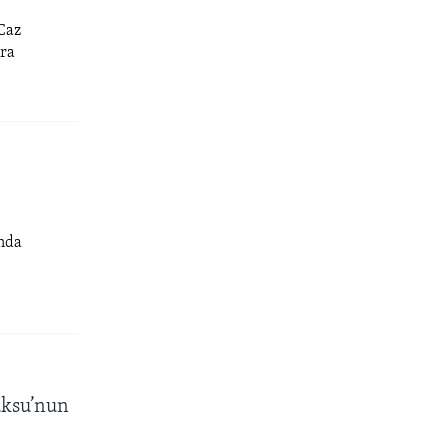
 Caz
ıra
ında
üksu’nun