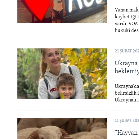
Yunan makam
kaybettiği
vardı. VOA
hukuki dest
21 ŞUBAT 20
Ukrayna 
beklemi
Ukrayna’da 
belirsizlik
Ukraynalı I
11 ŞUBAT 20
“Hayvan i