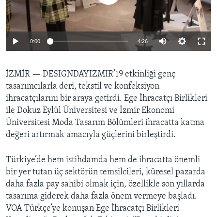
BIZI TAKIP EDIN
HAYATTAN
SANAT
0:00
4:26
Diller
İZMİR —
DESIGNDAYIZMIR’19 etkinliği genç
tasarımcılarla deri, tekstil ve konfeksiyon
ihracatçılarını bir araya getirdi. Ege İhracatçı Birlikleri
ile Dokuz Eylül Üniversitesi ve İzmir Ekonomi
Üniversitesi Moda Tasarım Bölümleri ihracatta katma
değeri artırmak amacıyla güçlerini birleştirdi.
Türkiye’de hem istihdamda hem de ihracatta önemli
bir yer tutan üç sektörün temsilcileri, küresel pazarda
daha fazla pay sahibi olmak için, özellikle son yıllarda
tasarıma giderek daha fazla önem vermeye başladı.
VOA Türkçe’ye konuşan Ege İhracatçı Birlikleri