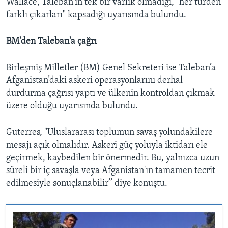
Wallace, Taleban'ın tek bir varlık olmadığı, "her türden
farklı çıkarları" kapsadığı uyarısında bulundu.
BM'den Taleban'a çağrı
Birleşmiş Milletler (BM) Genel Sekreteri ise Taleban’a
Afganistan’daki askeri operasyonlarını derhal
durdurma çağrısı yaptı ve ülkenin kontroldan çıkmak
üzere olduğu uyarısında bulundu.
Guterres, "Uluslararası toplumun savaş yolundakilere
mesajı açık olmalıdır. Askeri güç yoluyla iktidarı ele
geçirmek, kaybedilen bir önermedir. Bu, yalnızca uzun
süreli bir iç savaşla veya Afganistan'ın tamamen tecrit
edilmesiyle sonuçlanabilir’’ diye konuştu.