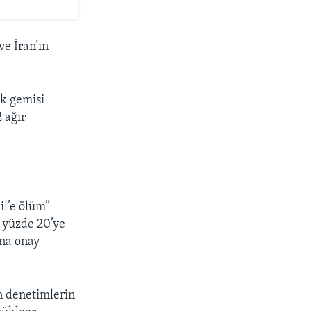
ve İran’ın
k gemisi
2 ağır
il’e ölüm”
n yüzde 20’ye
ına onay
n denetimlerin