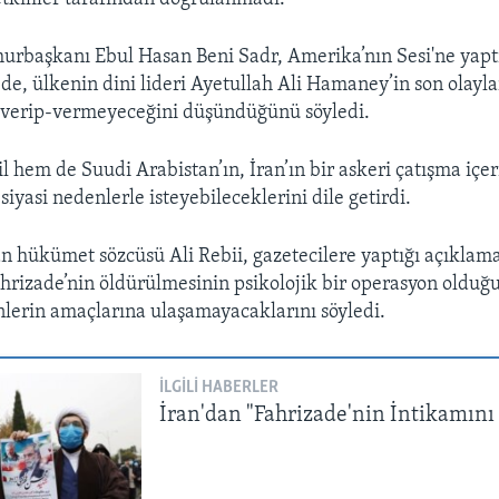
urbaşkanı Ebul Hasan Beni Sadr, Amerika’nın Sesi'ne yapt
e, ülkenin dini lideri Ayetullah Ali Hamaney’in son olaylar
k verip-vermeyeceğini düşündüğünü söyledi.
l hem de Suudi Arabistan’ın, İran’ın bir askeri çatışma içer
 siyasi nedenlerle isteyebileceklerini dile getirdi.
n hükümet sözcüsü Ali Rebii, gazetecilere yaptığı açıklam
hrizade’nin öldürülmesinin psikolojik bir operasyon olduğ
enlerin amaçlarına ulaşamayacaklarını söyledi.
İLGILI HABERLER
İran'dan "Fahrizade'nin İntikamını