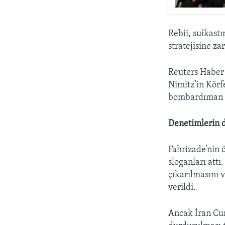
Rebii, suikast
stratejisine za
Reuters Haber
Nimitz’in Körfe
bombardıman u
Denetimlerin d
Fahrizade’nin 
sloganları att
çıkarılmasını 
verildi.
Ancak İran Cu