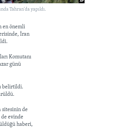
nda Tahran'da yapıldı.
n en önemli
erisinde, İran
ldi.
zları Komutanı
Pazar günü
belirtildi.
ürüldü.
 sitesinin de
n de evinde
rüldüğü haberi,