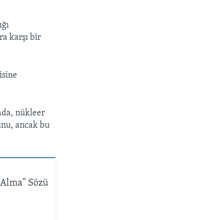
ığı
a karşı bir
isine
ada, nükleer
unu, ancak bu
 Alma" Sözü