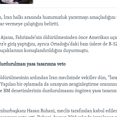
ın, İran halkı arasında huzursuzluk yaratmayı amaçladığını 
rar vermeye çalıştığını belirtti.
 Ajansı, Fahrizade’nin öldürülmesinden önce Amerikan uça
z’e giriş yaptığını, ayrıca Ortadoğu'daki bazı üslere de B-5
çaklarının konuşlandırıldığını duyurmuştu.
urdurulması yasa tasarısına veto
öldürülmesinin ardından İran meclisinde vekiller dün, “İsra
ı. Yapılan bir oylamada da uranyum zenginleştirme oranını
ve BM denetimlerinin durdurulmasını öngören yasa tasarıs
mhurbaşkanı Hasan Ruhani, meclis tarafından kabul edile