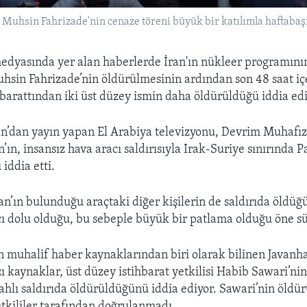
uhsin Fahrizade'nin cenaze töreni büyük bir katılımla haftabaşı
edyasında yer alan haberlerde İran'ın nükleer programını
uhsin Fahrizade’nin öldürülmesinin ardından son 48 saat iç
hbarattından iki üst düzey ismin daha öldürüldüğü iddia edi
n’dan yayın yapan El Arabiya televizyonu, Devrim Muhafı
ın, insansız hava aracı saldırısıyla Irak-Suriye sınırında 
iddia etti.
’ın bulunduğu araçtaki diğer kişilerin de saldırıda öldüğü 
cı dolu olduğu, bu sebeple büyük bir patlama olduğu öne s
n muhalif haber kaynaklarından biri olarak bilinen Javanha
 kaynaklar, üst düzey istihbarat yetkilisi Habib Sawari’ni
ilahlı saldırıda öldürüldüğünü iddia ediyor. Sawari’nin öldü
etkililer tarafından doğrulanmadı.