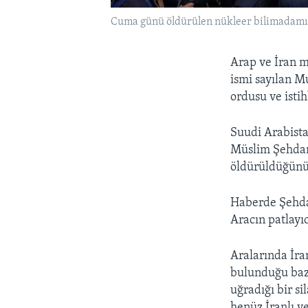
Cuma günü öldürülen nükleer bilimadamı M
Arap ve İran m
ismi sayılan M
ordusu ve isti
Suudi Arabista
Müslim Şehdan’
öldürüldüğünü 
Haberde Şehdan
Aracın patlayı
Aralarında İra
bulunduğu bazı
uğradığı bir s
henüz İranlı y