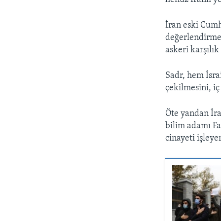
İran eski Cumh
değerlendirmed
askeri karşılı
Sadr, hem İsrai
çekilmesini, iç
Öte yandan İra
bilim adamı Fa
cinayeti işley