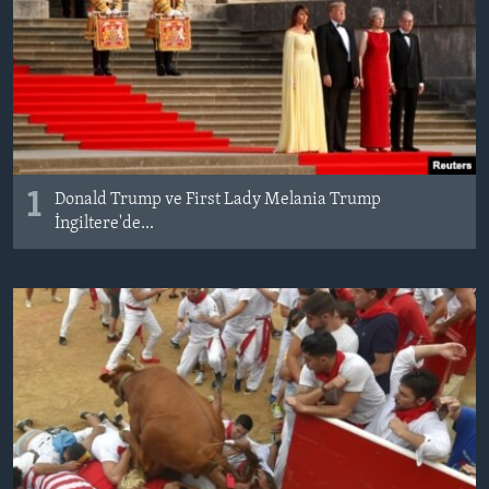
BIZI TAKIP EDIN
HAYATTAN
SANAT
Diller
1
Donald Trump ve First Lady Melania Trump
İngiltere'de...