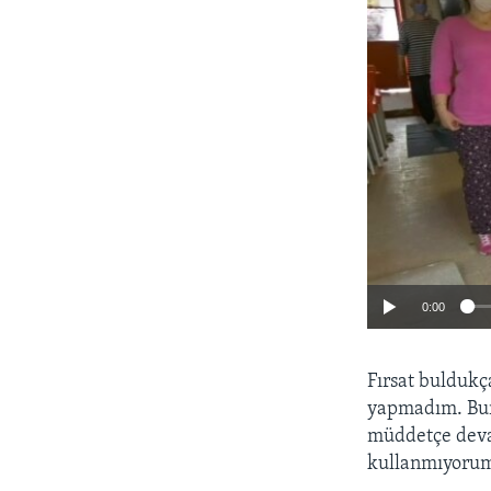
0:00
Fırsat buldukç
yapmadım. Bur
müddetçe devam
kullanmıyorum