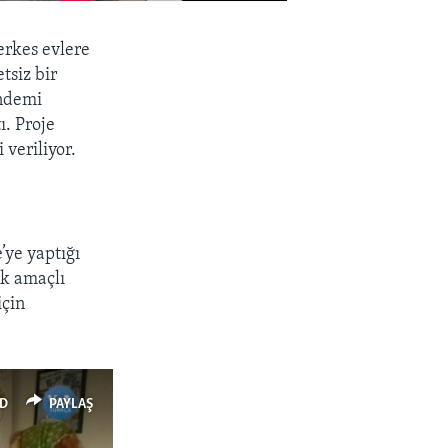
erkes evlere
tsiz bir
andemi
ı. Proje
veriliyor.
’ye yaptığı
ık amaçlı
için
D
PAYLAŞ