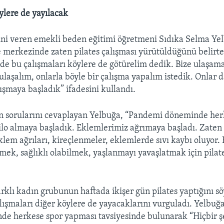
ylere de yayılacak
rini veren emekli beden eğitimi öğretmeni Sıdıka Selma Ye
çe merkezinde zaten pilates çalışması yürütüldüğünü belirt
çinde bu çalışmaları köylere de götürelim dedik. Bize ulaşa
ulaşalım, onlarla böyle bir çalışma yapalım istedik. Onlar d
lışmaya başladık” ifadesini kullandı.
 sorularını cevaplayan Yelbuğa, “Pandemi döneminde herk
ilo almaya başladık. Eklemlerimiz ağrımaya başladı. Zaten b
klem ağrıları, kireçlenmeler, eklemlerde sıvı kaybı oluyor. 
emek, sağlıklı olabilmek, yaşlanmayı yavaşlatmak için pilat
farklı kadın grubunun haftada ikişer gün pilates yaptığını s
lışmaları diğer köylere de yayacaklarını vurguladı. Yelbuğa
de herkese spor yapması tavsiyesinde bulunarak “Hiçbir ş