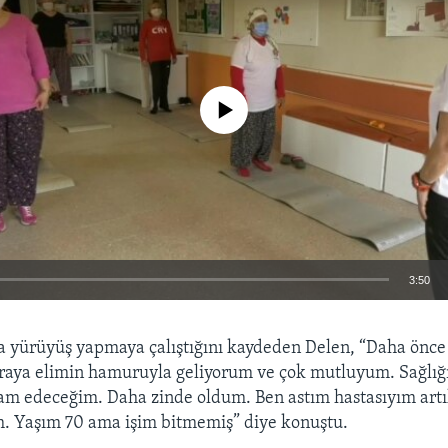
No media source currently available
3:50
EMBED
a yürüyüş yapmaya çalıştığını kaydeden Delen, “Daha önce 
aya elimin hamuruyla geliyorum ve çok mutluyum. Sağlığı
 edeceğim. Daha zinde oldum. Ben astım hastasıyım artık
. Yaşım 70 ama işim bitmemiş” diye konuştu.