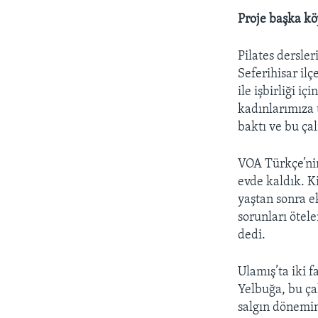
Proje başka kö
Pilates dersle
Seferihisar il
ile işbirliği i
kadınlarımıza 
baktı ve bu ça
VOA Türkçe’nin
evde kaldık. K
yaştan sonra e
sorunları ötel
dedi.
Ulamış’ta iki 
Yelbuğa, bu ça
salgın dönemin