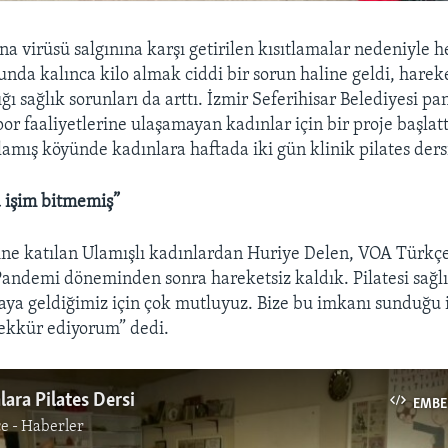
na virüsü salgınına karşı getirilen kısıtlamalar nedeniyle h
da kalınca kilo almak ciddi bir sorun haline geldi, hareke
ığı sağlık sorunları da arttı. İzmir Seferihisar Belediyesi p
or faaliyetlerine ulaşamayan kadınlar için bir proje başlatt
mış köyünde kadınlara haftada iki gün klinik pilates dersi 
 işim bitmemiş”
rine katılan Ulamışlı kadınlardan Huriye Delen, VOA Türkçe
andemi döneminden sonra hareketsiz kaldık. Pilatesi sağl
aya geldiğimiz için çok mutluyuz. Bize bu imkanı sunduğu 
ekkür ediyorum” dedi.
lara Pilates Dersi
EMBE
e - Haberler