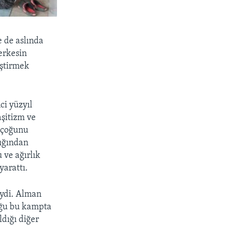
e de aslında
erkesin
eştirmek
ci yüzyıl
aşitizm ve
n çoğunu
lığından
 ve ağırlık
yarattı.
deydi. Alman
uğu bu kampta
ldığı diğer