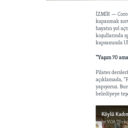
İZMİR —
Coro
kapanmak zorun
hayatın yol açt
koşullarında sp
kapsamında Ula
“Yaşım 70 ama
Pilates dersle
açıklamada, “P
yapıyoruz. Bur
belediyeye teş
Köylü Kadın
by
VOA Türkç