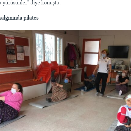
 yürüsünler” diye konuştu.
salgınında pilates