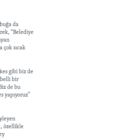
px
lbuğa da
width
erek, “Belediye
mayan
a çok sıcak
es gibi biz de
elli bir
Biz de bu
es yapıyoruz”
öyleyen
, özellikle
ey