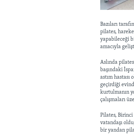
Bazıları tarafı
pilates, harek
yapabileceği b
amacıyla gelişt
Aslında pilate
başındaki İspa
astım hastası 
geçirdiği evin
kurtulmanın yo
çalışmaları üze
Pilates, Birinc
vatandaşı oldu
bir yandan pila