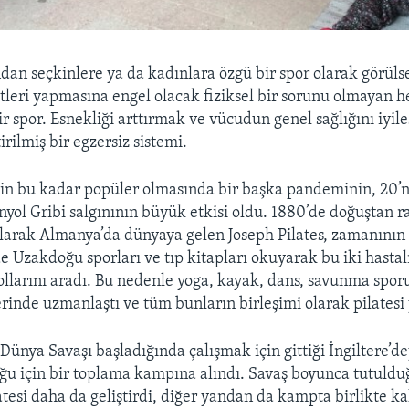
ndan seçkinlere ya da kadınlara özgü bir spor olarak görüls
etleri yapmasına engel olacak fiziksel bir sorunu olmayan h
ir spor. Esnekliği arttırmak ve vücudun genel sağlığını iyil
irilmiş bir egzersiz sistemi.
sin bu kadar popüler olmasında bir başka pandeminin, 20’n
nyol Gribi salgınının büyük etkisi oldu. 1880’de doğuştan r
olarak Almanya’da dünyaya gelen Joseph Pilates, zamanını
de Uzakdoğu sporları ve tıp kitapları okuyarak bu iki hasta
llarını aradı. Bu nedenle yoga, kayak, dans, savunma sporu
rinde uzmanlaştı ve tüm bunların birleşimi olarak pilatesi 
i Dünya Savaşı başladığında çalışmak için gittiği İngiltere’
ğu için bir toplama kampına alındı. Savaş boyunca tutuld
tesi daha da geliştirdi, diğer yandan da kampta birlikte ka