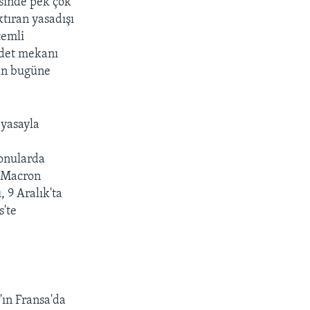
esinde pek çok
ktıran yasadışı
temli
badet mekanı
den bugüne
 yasayla
konularda
. Macron
, 9 Aralık'ta
s'te
'ın Fransa'da