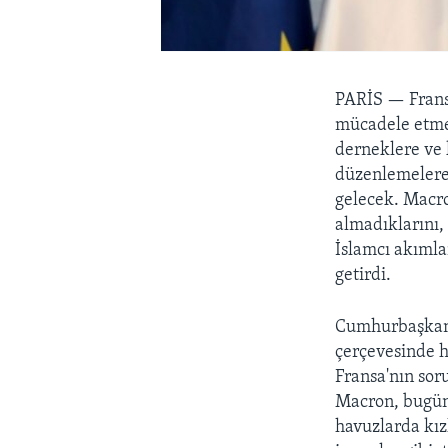
PARİS —
Fran
mücadele etmek
derneklere ve
düzenlemelere 
gelecek. Macr
almadıklarını,
İslamcı akımlar
getirdi.
Cumhurbaşkanı 
çerçevesinde ha
Fransa'nın sor
Macron, bugün
havuzlarda kız