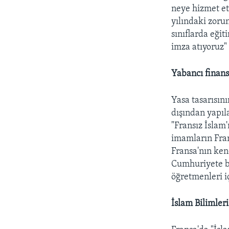
neye hizmet et
yılındaki zorun
sınıflarda eği
imza atıyoruz"
Yabancı finan
Yasa tasarısın
dışından yapıl
"Fransız İslam
imamların Fran
Fransa'nın kend
Cumhuriyete ba
öğretmenleri iç
İslam Bilimleri