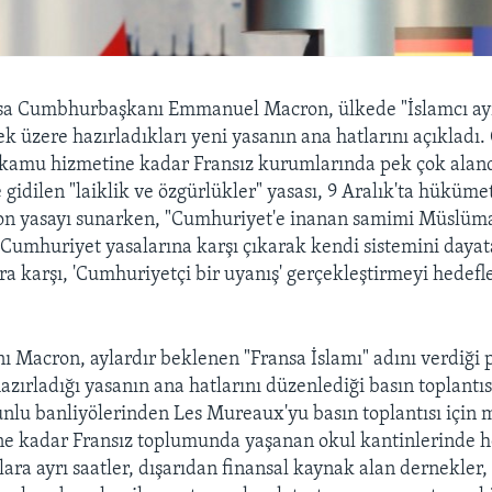
sa Cumbhurbaşkanı Emmanuel Macron, ülkede "İslamcı ayrıl
 üzere hazırladıkları yeni yasanın ana hatlarını açıkladı.
 kamu hizmetine kadar Fransız kurumlarında pek çok alan
gidilen "laiklik ve özgürlükler" yasası, 9 Aralık'ta hükü
on yasayı sunarken, "Cumhuriyet'e inanan samimi Müslüma
 Cumhuriyet yasalarına karşı çıkarak kendi sistemini dayat
a karşı, 'Cumhuriyetçi bir uyanış' gerçekleştirmeyi hedefle
Macron, aylardır beklenen "Fransa İslamı" adını verdiği 
zırladığı yasanın ana hatlarını düzenlediği basın toplantısı
unlu banliyölerinden Les Mureaux'yu basın toplantısı için
e kadar Fransız toplumunda yaşanan okul kantinlerinde h
lara ayrı saatler, dışarıdan finansal kaynak alan dernekler,