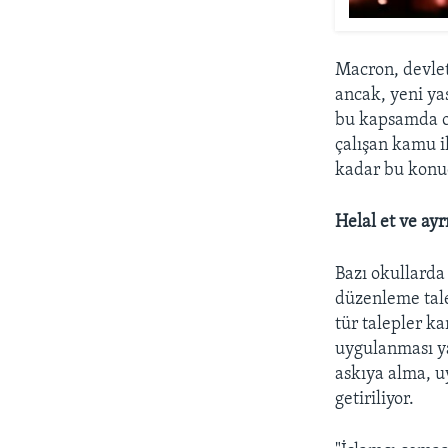
Macron, devlet
ancak, yeni ya
bu kapsamda ol
çalışan kamu i
kadar bu konud
Helal et ve ayr
Bazı okullarda 
düzenleme tale
tür talepler ka
uygulanması ya 
askıya alma, u
getiriliyor.