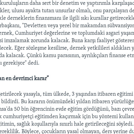
 kuruluşların daha sert bir denetim ve yaptırımla karşılaşac
ekler, ulusu ayakta tutan unsurlar olmalı, onu parçalayan de
le derneklerin finansmanı ile ilgili sıkı kurallar getirecekle
başkanı, "Devletten veya yerel bir makamdan sübvansiyon
ernek, Cumhuriyet değerlerine ve toplumdaki asgari yaşam
si imzalamak zorunda kalacak. Buna karşı faaliyet göstere
ecek. Eğer sözleşme kesilirse, dernek yetkilileri aldıkları 
 kalacak. Çünkü kamu parasının, ayrılıkçıları finanse et
 gerekiyor" dedi.
an en devrimci karar”
etirilecek yasayla, tüm ülkede, 3 yaşından itibaren eğitimi
i bildirdi. Bu kararın önümüzdeki yıldan itibaren yürürlüğe
nsa'da 50 bin öğrencinin evde eğitim gördüğünü, bazı çevre
ik cumhuriyetçi eğitimden kaçırmak için bu yöntemi kulla
itimin, sağlık koşullarıyla sınırlı hale getirileceğini söyled
ereklilik. Böylece, çocukların yasal olmayan, ders yerine d