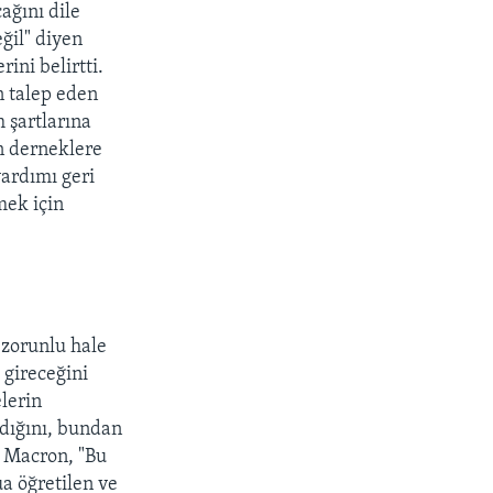
ağını dile
ğil" diyen
rini belirtti.
 talep eden
 şartlarına
n derneklere
yardımı geri
mek için
 zorunlu hale
 gireceğini
lerin
ndığını, bundan
i. Macron, "Bu
ua öğretilen ve