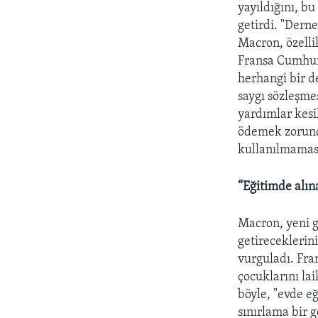
yayıldığını, bu
getirdi. "Dern
Macron, özellik
Fransa Cumhur
herhangi bir d
saygı sözleşme
yardımlar kesil
ödemek zorunda
kullanılmaması
“Eğitimde alın
Macron, yeni g
getireceklerin
vurguladı. Fra
çocuklarını la
böyle, "evde eğ
sınırlama bir g