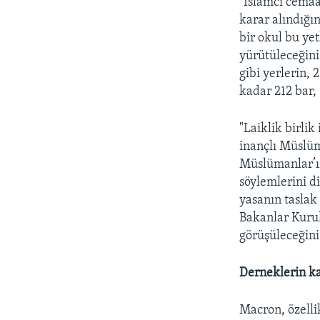
"İslamcı cemaat
karar alındığın
bir okul bu ye
yürütüleceğini
gibi yerlerin,
kadar 212 bar,
"Laiklik birlik
inançlı Müslü
Müslümanlar’ın
söylemlerini d
yasanın taslak 
Bakanlar Kurul
görüşüleceğini
Derneklerin k
Macron, özellik