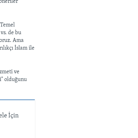
öneriler
 "Temel
 vs. de bu
yoruz. Ama
lıkçı İslam ile
zmeti ve
mi" olduğunu
le İçin