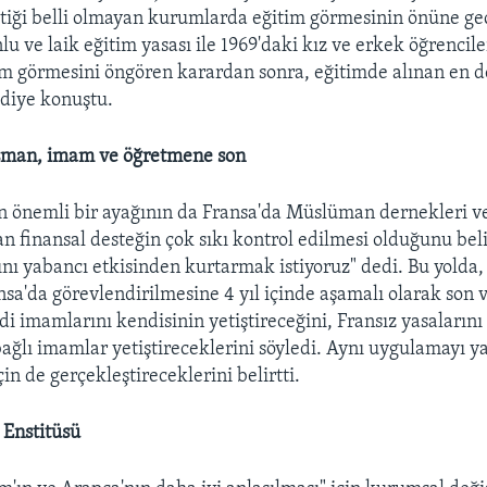
tiği belli olmayan kurumlarda eğitim görmesinin önüne ge
lu ve laik eğitim yasası ile 1969'daki kız ve erkek öğrenci
tim görmesini öngören karardan sonra, eğitimde alınan en 
 diye konuştu.
sman, imam ve öğretmene son
ın önemli bir ayağının da Fransa'da Müslüman dernekleri v
an finansal desteğin çok sıkı kontrol edilmesi olduğunu be
'ını yabancı etkisinden kurtarmak istiyoruz" dedi. Bu yolda
sa'da görevlendirilmesine 4 yıl içinde aşamalı olarak son v
i imamlarını kendisinin yetiştireceğini, Fransız yasalarını v
ğlı imamlar yetiştireceklerini söyledi. Aynı uygulamayı ya
in de gerçekleştireceklerini belirtti.
 Enstitüsü