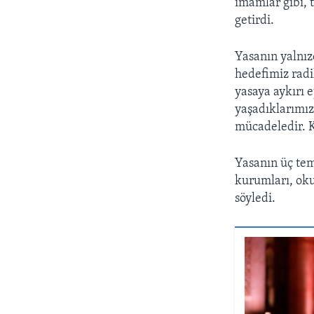
imamlar gibi, 
getirdi.
Yasanın yalnız
hedefimiz radik
yasaya aykırı 
yaşadıklarımız
mücadeledir. 
Yasanın üç te
kurumları, oku
söyledi.