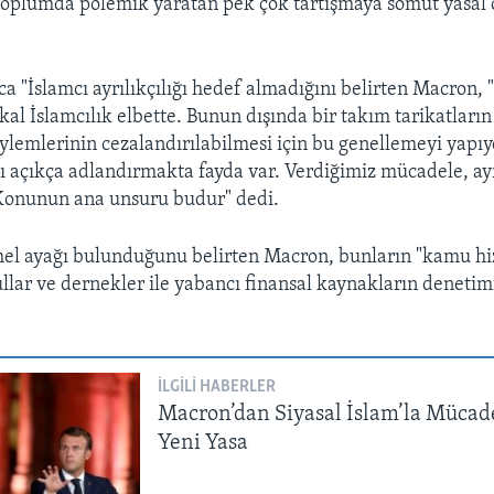
toplumda polemik yaratan pek çok tartışmaya somut yasal 
ca "İslamcı ayrılıkçılığı hedef almadığını belirten Macron,
al İslamcılık elbette. Bunun dışında bir takım tarikatların
eylemlerinin cezalandırılabilmesi için bu genellemeyi yapı
ı açıkça adlandırmakta fayda var. Verdiğimiz mücadele, ayrı
Konunun ana unsuru budur" dedi.
mel ayağı bulunduğunu belirten Macron, bunların "kamu hi
llar ve dernekler ile yabancı finansal kaynakların deneti
İLGILI HABERLER
Macron’dan Siyasal İslam’la Mücade
Yeni Yasa