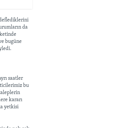
deflediklerini
kurumların da
rketinde
 ve bugüne
yledi.
yrı saatler
icilerimiz bu
taleplerin
lere kararı
a yetkisi