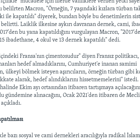
çilikle" mücadele için illerde valiliklere verilen yetki say
ı belilrten Macron, "Örneğin, 7 yaşındaki kızlara türban ta
tki ile kapatıldı" diyerek, bundan böyle bu denetimlerin sis
 belirtti. Laiklik ilkesine aykırı davranan dernek, cami, i
 2017'den bu yana kapatıldığını vurgulayan Macron, "2017'
 15 ibadethane, 4 okul ve 13 dernek kapatıldı" dedi.
 içindeki Fransa'nın çimentosudur" diyen Fransız politikacı,
manları hedef almadıklarını, Cumhuriyet'e inanan samimi
, ülkeyi bölmek isteyen aşırıcıların, örneğin türban gibi 
ikkate alarak, hedef alındıklarını hissetmemelerini" istedi
halinde Ekim ayı ortasından itibaren tartışmaya açılacağını
u gündemine alınacağını, Ocak 2021'den itibaren de Mecli
 açıkladı.
apatılması
le bazı sosyal ve cami dernekleri aracılığıyla radikal İslam