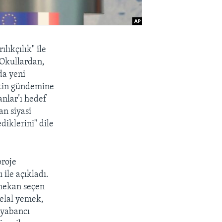
ıkçılık" ile
 Okullardan,
da yeni
metin gündemine
nlar’ı hedef
an siyasi
diklerini" dile
proje
 ile açıkladı.
 mekan seçen
elal yemek,
 yabancı