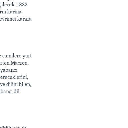
çilecek. 1882
lerin karma
devrimci karara
e camilere yurt
lirten Macron,
, yabancı
ereceklerini,
e dilini bilen,
bancı dil