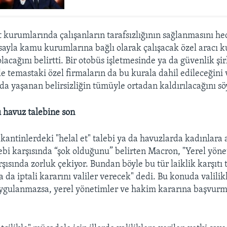
 kurumlarında çalışanların tarafsızlığının sağlanmasını he
sayla kamu kurumlarına bağlı olarak çalışacak özel aracı 
acağını belirtti. Bir otobüs işletmesinde ya da güvenlik şi
le temastaki özel firmaların da bu kurala dahil edileceğini
a yaşanan belirsizliğin tümüyle ortadan kaldırılacağını sö
ı havuz talebine son
kantinlerdeki "helal et" talebi ya da havuzlarda kadınlara a
bi karşısında “şok olduğunu” belirten Macron, "Yerel yönet
rşısında zorluk çekiyor. Bundan böyle bu tür laiklik karşıtı 
da iptali kararını valiler verecek" dedi. Bu konuda valilik
ygulanmazsa, yerel yönetimler ve hakim kararına başvurm