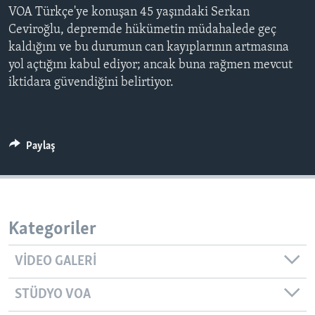
VOA Türkçe'ye konuşan 45 yaşındaki Serkan
BIZI TAKIP EDIN
HAYATTAN
Ceviroğlu, depremde hükümetin müdahalede geç
SANAT
kaldığını ve bu durumun can kayıplarının artmasına
yol açtığını kabul ediyor; ancak buna rağmen mevcut
Diller
iktidara güvendiğini belirtiyor.
Paylaş
Kategoriler
VIDEO GALERI
STÜDYO VOA