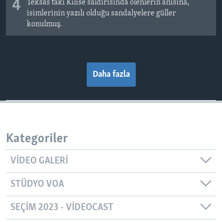
4
Teksas'taki Kilise saldırısında ölenlerin anısına,
isimlerinin yazılı olduğu sandalyelere güller
konulmuş.
Daha fazla
Kategoriler
VIDEO GALERI
STÜDYO VOA
SEÇIM 2023 - VIDEOCAST