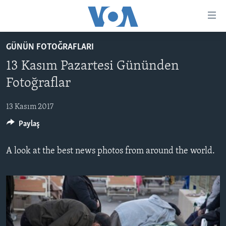
Erişilebilirlik
Ana
içeriğe
GÜNÜN FOTOĞRAFLARI
geç
HABERLER
Ana
13 Kasım Pazartesi Gününden
PROGRAMLAR
TÜRKİYE
navigasyona
Fotoğraflar
geç
UKRAYNA KRİZİ
AMERİKA
AMERİKA'DA YAŞAM
Aramaya
13 Kasım 2017
YAPAY ZEKA
ORTADOĞU
geç
Paylaş
YORUMLAR
AVRUPA
AMERIKA'YA ÖZEL
ULUSLARARASI
A look at the best news photos from around the world.
İNGİLİZCE DERSLERİ
SAĞLIK
MULTİMEDYA
BİLİM VE TEKNOLOJİ
EKONOMİ
VİDEO GALERİ
LEARNING ENGLISH
ÇEVRE
FOTO GALERİ