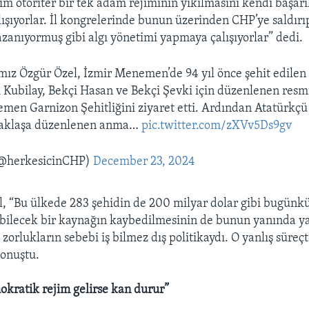
im otoriter bir tek adam rejiminin yıkılmasını kendi başarıl
ışıyorlar. İl kongrelerinde bunun üzerinden CHP’ye saldırı
zanıyormuş gibi algı yönetimi yapmaya çalışıyorlar” dedi.
mız Özgür Özel, İzmir Menemen’de 94 yıl önce şehit edile
Kubilay, Bekçi Hasan ve Bekçi Şevki için düzenlenen resm
men Garnizon Şehitliğini ziyaret etti. Ardından Atatürkç
rtaklaşa düzenlenen anma…
pic.twitter.com/zXVv5Ds9gv
@herkesicinCHP)
December 23, 2024
l, “Bu ülkede 283 şehidin de 200 milyar dolar gibi bugünk
bilecek bir kaynağın kaybedilmesinin de bunun yanında y
 zorlukların sebebi iş bilmez dış politikaydı. O yanlış süreçt
konuştu.
okratik rejim gelirse kan durur”