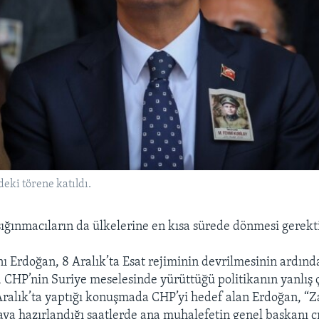
eki törene katıldı.
 sığınmacıların da ülkelerine en kısa sürede dönmesi gerekti
Erdoğan, 8 Aralık’ta Esat rejiminin devrilmesinin ardınd
CHP’nin Suriye meselesinde yürüttüğü politikanın yanlış ç
 Aralık’ta yaptığı konuşmada CHP’yi hedef alan Erdoğan, “Z
a hazırlandığı saatlerde ana muhalefetin genel başkanı çı