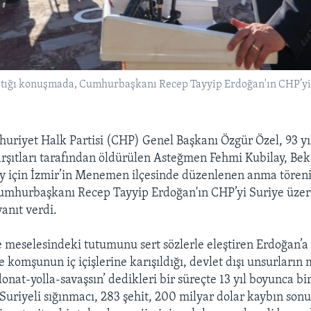
ığı konuşmada, Cumhurbaşkanı Recep Tayyip Erdoğan'ın CHP’yi 
uriyet Halk Partisi (CHP) Genel Başkanı Özgür Özel, 93 yı
şıtları tarafından öldürülen Asteğmen Fehmi Kubilay, Bek
y için İzmir’in Menemen ilçesinde düzenlenen anma töreni
mhurbaşkanı Recep Tayyip Erdoğan'ın CHP’yi Suriye üze
anıt verdi.
 meselesindeki tutumunu sert sözlerle eleştiren Erdoğan’a
e komşunun iç içişlerine karışıldığı, devlet dışı unsurları
-donat-yolla-savaşsın’ dedikleri bir süreçte 13 yıl boyunca bir
Suriyeli sığınmacı, 283 şehit, 200 milyar dolar kaybın son