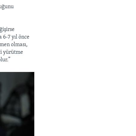
duğunu
ğişirse
 6-7 yıl önce
gemen olması,
eci yürütme
lur.”