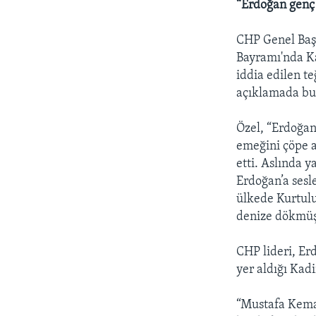
“Erdoğan genç 
CHP Genel Baş
Bayramı'nda Ka
iddia edilen t
açıklamada bu
Özel, “Erdoğan
emeğini çöpe a
etti. Aslında y
Erdoğan’a sesl
ülkede Kurtulu
denize dökmüş
CHP lideri, Er
yer aldığı Kad
“Mustafa Kemal’