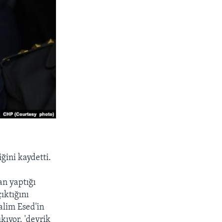
ğini kaydetti.
an yaptığı
ıktığını
alim Esed'in
kıyor, 'devrik