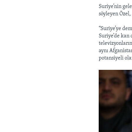
Suriye’nin gel
söyleyen Özel, 
“Suriye’ye demo
Suriye’de kan 
televizyonları
aynı Afganista
potansiyeli ol