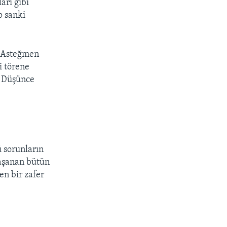
arı gibi
p sanki
n Asteğmen
i törene
ü Düşünce
ü sorunların
aşanan bütün
en bir zafer