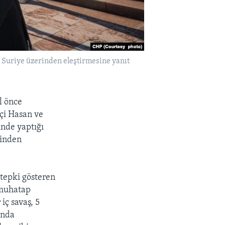
Suriye üzerinden eleştirmesine yanıt
l önce
çi Hasan ve
nde yaptığı
rinden
 tepki gösteren
n muhatap
 iç savaş, 5
unda