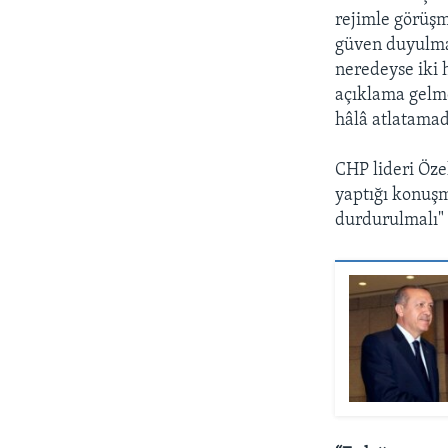
rejimle görüşme
güven duyulmas
neredeyse iki 
açıklama gelm
hâlâ atlatamad
CHP lideri Özel
yaptığı konuşm
durdurulmalı"