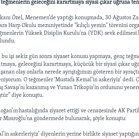
teğmenlerin geleceğini karartmaya siyasi çıkar uğruna tene
kanı Özel, Menemen’de yaptığı konuşmada, 30 Ağustos Za
ra Harp Okulu mezuniyetinde "kılıçlı yemin" törenini orga
eğmenlerin Yüksek Disiplin Kurulu'na (YDK) sevk edilmesi
lundu.
 bu işi sekiz gün sonra siyaset konusu yapmaya, genç teğm
tmaya, geleceğini karartmaya, küçücük bir siyasi çıkar uğ
aşanan olay onlarla nerede ayrıştığımızı gösteren bir ayraçt
eniyorum. O teğmenler ‘Mustafa Kemal’in askeriyiz’ dedi. 
ş Savaşı’nı kazanmış ve Yunan Trikopis’in ordusunu yener
tür” diye konuştu.
doğan’ın hastalığında ziyaret ettiği ve cenazesinde AK Parti
ir Mısıroğlu’na göndermede bulunarak, şöyle konuştu:
in askerleriyiz’ diyenlerin yerine birlikte siyaset yaptığı