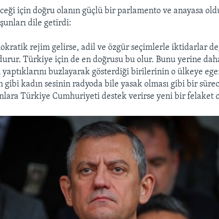
eceği için doğru olanın güçlü bir parlamento ve anayasa ol
şunları dile getirdi:
kratik rejim gelirse, adil ve özgür seçimlerle iktidarlar de
durur. Türkiye için de en doğrusu bu olur. Bunu yerine daha
n yaptıklarını buzlayarak gösterdiği birilerinin o ülkeye e
n gibi kadın sesinin radyoda bile yasak olması gibi bir sür
anlara Türkiye Cumhuriyeti destek verirse yeni bir felaket o