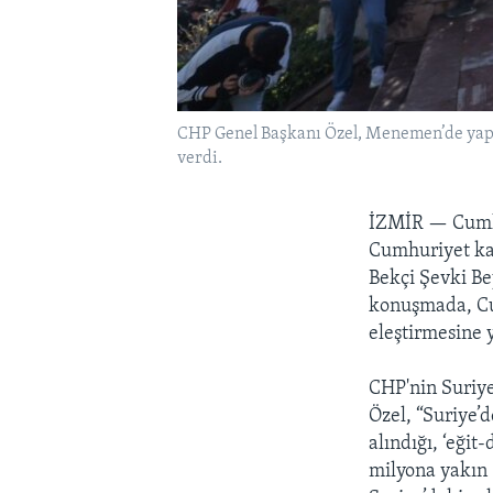
CHP Genel Başkanı Özel, Menemen’de yapt
verdi.
İZMİR —
Cumh
Cumhuriyet kar
Bekçi Şevki Be
konuşmada, Cu
eleştirmesine y
CHP'nin Suriye
Özel, “Suriye’d
alındığı, ‘eğit
milyona yakın 