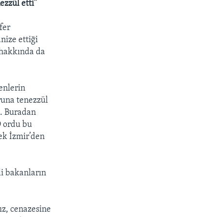
zzül etti”
fer
nize ettiği
 hakkında da
enlerin
runa tenezzül
ı. Buradan
O ordu bu
ek İzmir’den
li bakanların
nız, cenazesine