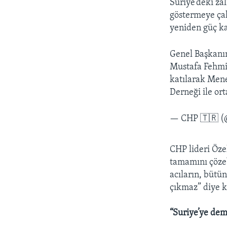
Suriye’deki zal
göstermeye çal
yeniden güç ka
Genel Başkanı
Mustafa Fehmi 
katılarak Mene
Derneği ile o
— CHP 🇹🇷 (
CHP lideri Öze
tamamını çöze
acıların, bütün
çıkmaz” diye 
“Suriye’ye dem