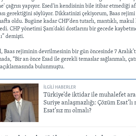
' çağrısı yapıyor. Esed'in kendisinin bile itibar etmediği af
ı gerektiğini söylüyor. Dikkatinizi çekiyorum, Baas rejimi 
hafta oldu. Bugüne kadar CHP'den tutarlı, mantıklı, makul 
edi. CHP yönetimi Şam'daki dostlarını bir gecede kaybet
ı” demişti.
, Baas rejiminin devrilmesinin bir gün öncesinde 7 Aralık’ta
ada, “Bir an önce Esad ile gerekli temaslar sağlanmalı, ça
 açıklamasında bulunmuştu.
İLGILI HABERLER
Türkiye’de iktidar ile muhalefet ar
Suriye anlaşmazlığı: Çözüm Esat’lı 
Esat’sız mı olmalı?