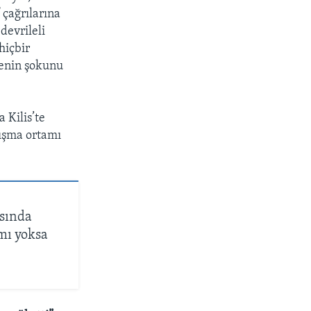
 çağrılarına
devrileli
hiçbir
menin şokunu
 Kilis’te
tışma ortamı
asında
mı yoksa