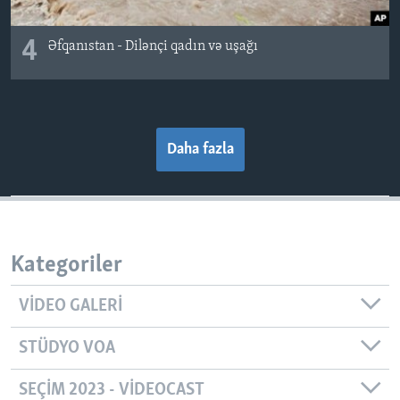
4
Əfqanıstan - Dilənçi qadın və uşağı
Daha fazla
Kategoriler
VIDEO GALERI
STÜDYO VOA
SEÇIM 2023 - VIDEOCAST