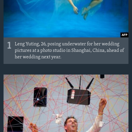
BIZI TAKIP EDIN
HAYATTAN
SANAT
Diller
1
Leng Yuting, 26, posing underwater for her wedding
pictures at a photo studio in Shanghai, China, ahead of
her wedding next year.