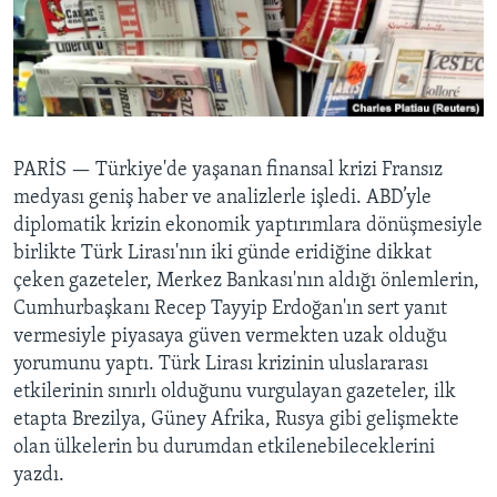
BIZI TAKIP EDIN
HAYATTAN
SANAT
Diller
PARİS —
Türkiye'de yaşanan finansal krizi Fransız
medyası geniş haber ve analizlerle işledi. ABD’yle
diplomatik krizin ekonomik yaptırımlara dönüşmesiyle
birlikte Türk Lirası'nın iki günde eridiğine dikkat
çeken gazeteler, Merkez Bankası'nın aldığı önlemlerin,
Cumhurbaşkanı Recep Tayyip Erdoğan'ın sert yanıt
vermesiyle piyasaya güven vermekten uzak olduğu
yorumunu yaptı. Türk Lirası krizinin uluslararası
etkilerinin sınırlı olduğunu vurgulayan gazeteler, ilk
etapta Brezilya, Güney Afrika, Rusya gibi gelişmekte
olan ülkelerin bu durumdan etkilenebileceklerini
yazdı.