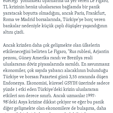
edeceği" yönündeki uyarılarına da yer veren Le Figaro,
TL krizinin henüz uluslararası bağlamda bir panik
yaratacak boyutta olmadığını, ancak Paris, Frankfurt,
Roma ve Madrid borsalarında, Türkiye'ye borç veren
bankalar nedeniyle küçük çaplı düşüşler yaşandığının
altını çizdi.
Ancak krizden daha çok gelişmekte olan ülkelerin
etkileneceğini belirten Le Figaro, "Rus rublesi, Arjantin
pezosu, Güney Amerika randı ve Brezilya reali
uluslararası döviz piyasalarında sarsıldı. En savunmasız
ekonomiler, çok sayıda yabancı alacaklının bulunduğu
Türkiye ve borsası Pazartesi günü 3,55 oranında düşen
Endonezya. Ekonomisi, küresel GSYIH üzerinde sadece
yüzde 1 etki eden Türkiye'deki krizin uluslararası
etkileri son derece sınırlı. Ancak uzmanlar 1997-
98'deki Asya krizine dikkat çekiyor ve eğer bu panik
diğer gelişmekte olan ekonomilere de bulaşırsa, daha