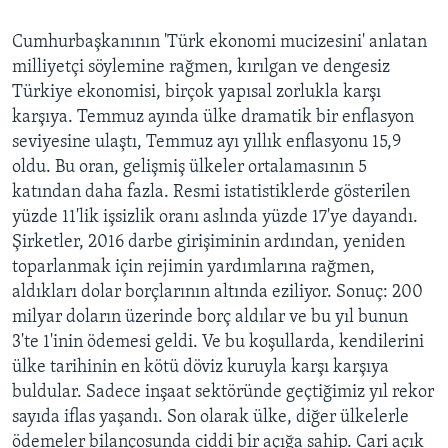
Cumhurbaşkanının 'Türk ekonomi mucizesini' anlatan
milliyetçi söylemine rağmen, kırılgan ve dengesiz
Türkiye ekonomisi, birçok yapısal zorlukla karşı
karşıya. Temmuz ayında ülke dramatik bir enflasyon
seviyesine ulaştı, Temmuz ayı yıllık enflasyonu 15,9
oldu. Bu oran, gelişmiş ülkeler ortalamasının 5
katından daha fazla. Resmi istatistiklerde gösterilen
yüzde 11'lik işsizlik oranı aslında yüzde 17'ye dayandı.
Şirketler, 2016 darbe girişiminin ardından, yeniden
toparlanmak için rejimin yardımlarına rağmen,
aldıkları dolar borçlarının altında eziliyor. Sonuç: 200
milyar doların üzerinde borç aldılar ve bu yıl bunun
3'te 1'inin ödemesi geldi. Ve bu koşullarda, kendilerini
ülke tarihinin en kötü döviz kuruyla karşı karşıya
buldular. Sadece inşaat sektöründe geçtiğimiz yıl rekor
sayıda iflas yaşandı. Son olarak ülke, diğer ülkelerle
ödemeler bilançosunda ciddi bir açığa sahip. Cari açık