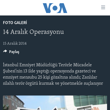
Erişilebilirlik
Ana
içeriğe
FOTO GALERİ
geç
HABERLER
Ana
14 Aralık Operasyonu
PROGRAMLAR
TÜRKİYE
navigasyona
geç
UKRAYNA KRİZİ
15 Aralık 2014
AMERİKA
AMERİKA'DA YAŞAM
Aramaya
Paylaş
YAPAY ZEKA
ORTADOĞU
geç
YORUMLAR
AVRUPA
İstanbul Emniyet Müdürlüğü Terörle Mücadele
AMERIKA'YA ÖZEL
ULUSLARARASI
Şubesi’nin 13 ilde yaptığı operasyonda gazeteci ve
emniyet mensubu 25 kişi gözaltına alındı; Zanlılar
İNGİLİZCE DERSLERİ
SAĞLIK
silahlı terör örgütü kurmak ve yönetmekle suçlanıyor
MULTİMEDYA
BİLİM VE TEKNOLOJİ
EKONOMİ
VİDEO GALERİ
LEARNING ENGLISH
ÇEVRE
FOTO GALERİ