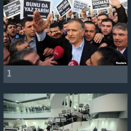
BIZI TAKIP EDIN
HAYATTAN
SANAT
Diller
1