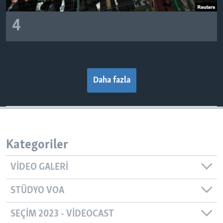
4
Daha fazla
Kategoriler
VIDEO GALERI
STÜDYO VOA
SEÇIM 2023 - VIDEOCAST