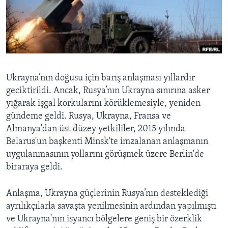
BIZI TAKIP EDIN
HAYATTAN
SANAT
Diller
Ukrayna’nın doğusu için barış anlaşması yıllardır
geciktirildi. Ancak, Rusya’nın Ukrayna sınırına asker
yığarak işgal korkularını körüklemesiyle, yeniden
gündeme geldi. Rusya, Ukrayna, Fransa ve
Almanya'dan üst düzey yetkililer, 2015 yılında
Belarus'un başkenti Minsk'te imzalanan anlaşmanın
uygulanmasının yollarını görüşmek üzere Berlin'de
biraraya geldi.
Anlaşma, Ukrayna güçlerinin Rusya’nın desteklediği
ayrılıkçılarla savaşta yenilmesinin ardından yapılmıştı
ve Ukrayna'nın isyancı bölgelere geniş bir özerklik