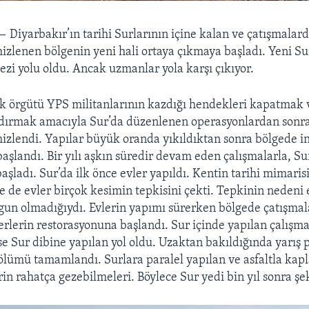
 —
Diyarbakır’ın tarihi Surlarının içine kalan ve çatışmalar
izlenen bölgenin yeni hali ortaya çıkmaya başladı. Yeni S
ezi yolu oldu. Ancak uzmanlar yola karşı çıkıyor.
k örgütü YPS militanlarının kazdığı hendekleri kapatmak 
ldırmak amacıyla Sur’da düzenlenen operasyonlardan sonra
izlendi. Yapılar büyük oranda yıkıldıktan sonra bölgede i
aşlandı. Bir yılı aşkın süredir devam eden çalışmalarla, Su
aşladı. Sur’da ilk önce evler yapıldı. Kentin tarihi mimari
e de evler birçok kesimin tepkisini çekti. Tepkinin nedeni 
un olmadığıydı. Evlerin yapımı sürerken bölgede çatışmal
serlerin restorasyonuna başlandı. Sur içinde yapılan çalışm
se Sur dibine yapılan yol oldu. Uzaktan bakıldığında yarış p
lümü tamamlandı. Surlara paralel yapılan ve asfaltla kap
rin rahatça gezebilmeleri. Böylece Sur yedi bin yıl sonra şek