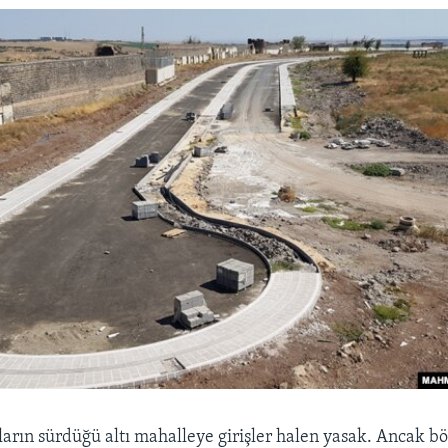
ların sürdüğü altı mahalleye girişler halen yasak. Ancak b