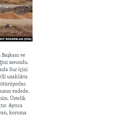
m Başkanı ve
ğini savundu.
da Sur içini
lli uzaklıkta
ötürüyorlar.
r uzun vadede.
nün. Üstelik
tır. Ayrıca
ayan, koruma