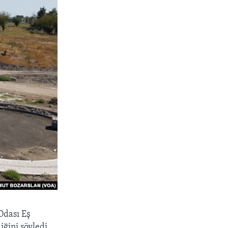
Odası Eş
ğini söyledi.