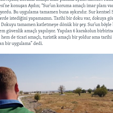
si’ne konuşan Aydın; “Sur’un koruma amaçlı imar planı var
ıyordu. Bu uygulama tamamen buna aykırıdır. Sur kentsel S
yerde istediğini yapamazsın. Tarihi bir doku var, dokuya gö
 Dokuyu tamamen katletmeye dönük bir şey. Sur’un böyle b
Hem güvenlik amaçlı yapılıyor. Yapılan 6 karakolun birbiri
 hem de ticari amaçlı, turistik amaçlı bir yoldur ama tarih
an bir uygulama” dedi.