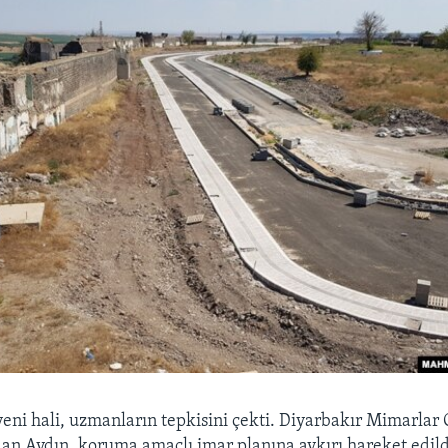
eni hali, uzmanların tepkisini çekti. Diyarbakır Mimarlar 
an Aydın, koruma amaçlı imar planına aykırı hareket edildi