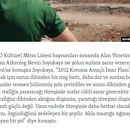
Kültürel Miras Listesi başvuruları sırasında Alan Yöneti
an Arkeolog Nevin Soyukaya ise yolun surlara zarar verece
si’ne konuşan Soyukaya, “2012 Koruma Amaçlı İmar Planı’n
ak için surun dibinden bir ring hattı, daha dar ve surdan be
 Bunlar resmen bölünmüş yola çevirdiler ve surun dibinden g
trafiğin yaratacağı titreşimle surlar ciddi zarar görecekti
rafiğini dibinden aktığını düşünün, yarattığı titreşimi düşü
rafı güçlü değil. Uzun vadede titreşimle daha berbat olacak
nu, özgünlüğünü zedeleyen bir şeydir. Akla mantığa sığm
ayan bir yol” diye konuştu.