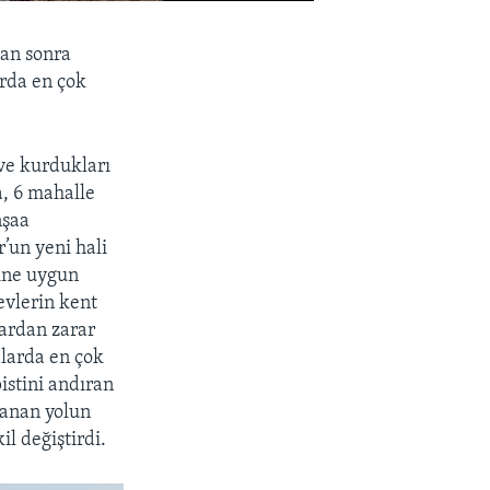
dan sonra
urda en çok
ve kurdukları
, 6 mahalle
nşaa
r’un yeni hali
sine uygun
evlerin kent
ardan zarar
alarda en çok
istini andıran
lanan yolun
il değiştirdi.