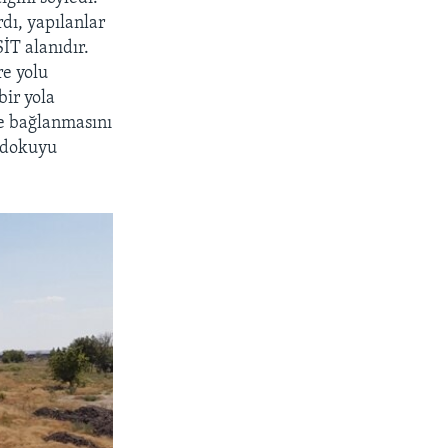
dı, yapılanlar
İT alanıdır.
re yolu
ir yola
ne bağlanmasını
i dokuyu