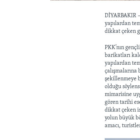
DİYARBAKIR
yapılardan tem
dikkat çeken g
PKK’nın gençli
barikatları ka
yapılardan tem
çalışmalarına b
şekillenmeye b
olduğu söylens
mimarisine uyg
gören tarihi e
dikkat çeken i
yolun büyük bö
amacı, turistle