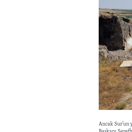
Ancak Sur’un y
Başkanı Şerefh