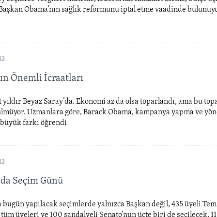
 Başkan Obama’nın sağlık reformunu iptal etme vaadinde bulunuy
12
n Önemli İcraatları
yıldır Beyaz Saray’da. Ekonomi az da olsa toparlandı, ama bu to
rülmüyor. Uzmanlara göre, Barack Obama, kampanya yapma ve yö
 büyük farkı öğrendi
12
'da Seçim Günü
bugün yapılacak seçimlerde yalnızca Başkan değil, 435 üyeli Tems
 tüm üyeleri ve 100 sandalyeli Senato’nun üçte biri de seçilecek. 11