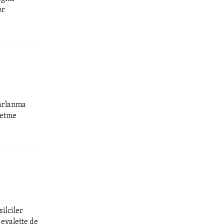
or
parlanma
netme
ilciler
 eyalette de