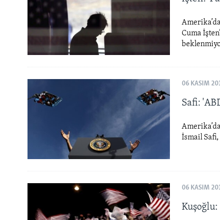
Amerika’da 
Cuma İşten’
beklenmiy
06 KASIM 20
Safi: 'AB
Amerika’da 
İsmail Safi
06 KASIM 20
Kuşoğlu: 