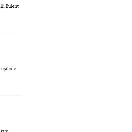
li Bülent
örüşünde
ığını