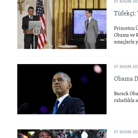
HAYATTAN
07 KASIM 20
SANAT
Tüfekçi: 
Princeton Ü
Obama ve R
amaçlarla 
07 KASIM 20
Obama Dö
Barack Oba
rahatlıkla a
07 KASIM 20