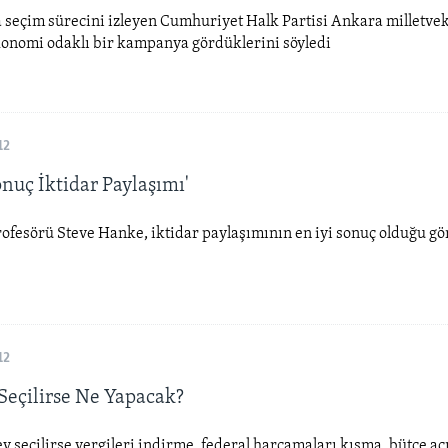
seçim sürecini izleyen Cumhuriyet Halk Partisi Ankara milletveki
konomi odaklı bir kampanya gördüklerini söyledi
12
onuç İktidar Paylaşımı'
ofesörü Steve Hanke, iktidar paylaşımının en iyi sonuç olduğu g
12
eçilirse Ne Yapacak?
 seçilirse vergileri indirme, federal harcamaları kısma, bütçe aç