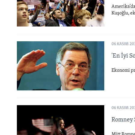
Amerika’da 
Kuşoğlu, e
06 KASIM 20
'En İyi S
Ekonomi pr
06 KASIM 20
Romney S
Mitt Romney