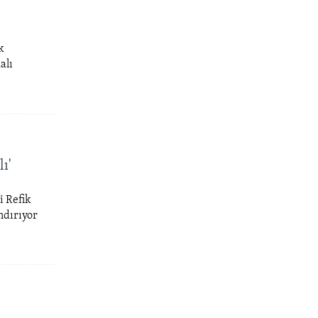
k
alı
ı'
i Refik
ndırıyor