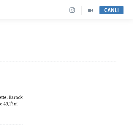
CANLI
ette, Barack
 49,1’ini