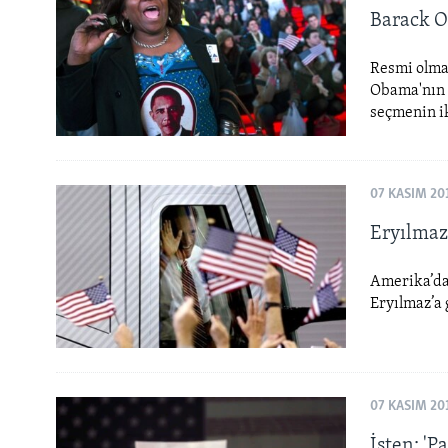
Barack O
Resmi olma
Obama'nın 
seçmenin ik
07 KASIM 20
Eryılmaz:
Amerika’da 
Eryılmaz’a 
07 KASIM 20
İşten: 'P