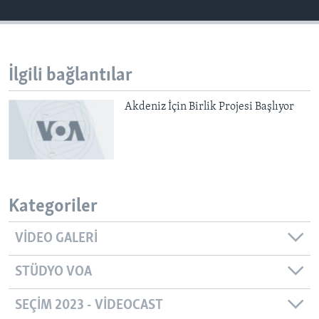
BIZI TAKIP EDIN
HAYATTAN
SANAT
İlgili bağlantılar
Diller
Akdeniz İçin Birlik Projesi Başlıyor
Kategoriler
VIDEO GALERI
STÜDYO VOA
SEÇIM 2023 - VIDEOCAST