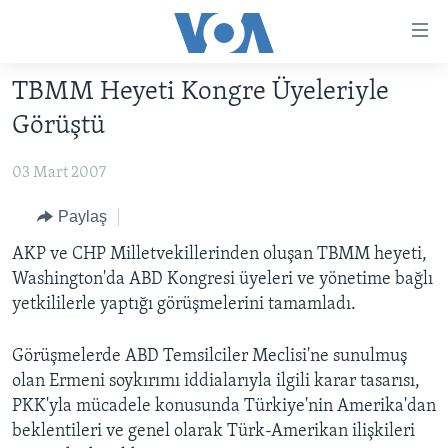
Erişilebilirlik
Ana
içeriğe
TBMM Heyeti Kongre Üyeleriyle
geç
HABERLER
Ana
Görüştü
PROGRAMLAR
TÜRKİYE
navigasyona
geç
03 Mart 2007
UKRAYNA KRİZİ
AMERİKA
AMERİKA'DA YAŞAM
Aramaya
YAPAY ZEKA
ORTADOĞU
Paylaş
geç
YORUMLAR
AVRUPA
AKP ve CHP Milletvekillerinden oluşan TBMM heyeti,
Washington'da ABD Kongresi üyeleri ve yönetime bağlı
AMERIKA'YA ÖZEL
ULUSLARARASI
yetkililerle yaptığı görüşmelerini tamamladı.
İNGİLİZCE DERSLERİ
SAĞLIK
Görüşmelerde ABD Temsilciler Meclisi'ne sunulmuş
MULTİMEDYA
BİLİM VE TEKNOLOJİ
olan Ermeni soykırımı iddialarıyla ilgili karar tasarısı,
EKONOMİ
VİDEO GALERİ
PKK'yla mücadele konusunda Türkiye'nin Amerika'dan
LEARNING ENGLISH
beklentileri ve genel olarak Türk-Amerikan ilişkileri
ÇEVRE
FOTO GALERİ