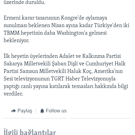
üzerinde duruldu.
BIZI TAKIP EDIN
HAYATTAN
SANAT
Ermeni karar tasarısının Kongre'de oylamaya
sunulması beklenen Nisan ayına kadar Türkiye'den iki
TBMM heyetinin daha Washington'a gelmesi
Diller
bekleniyor.
İlk heyetin üyelerinden Adalet ve Kalkınma Partisi
Sakarya Milletvekili Şaban Dişli ve Cumhuriyet Halk
Partisi Samsun Milletvekili Haluk Koç, Amerika'nın
Sesi televizyonunun TGRT Haber Televizyonuyla
yaptığı canlı yayına katılarak temasları hakkında bilgi
verdiler.
Paylaş
Follow us
İlgili bağlantılar